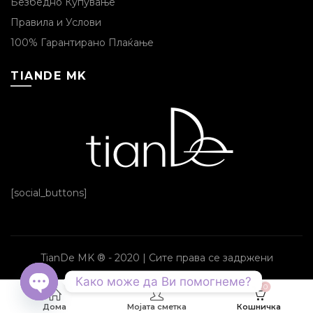
Безбедно Купување
Правила и Услови
100% Гарантирано Плаќање
TIANDE MK
[social_buttons]
TianDe MK ® - 2020 | Сите права се задржени
Како може да Ви помогнеме?
0
OPEN CHATY
Дома
Мојата сметка
Кошничка