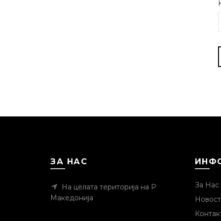
ЗА НАС
ИНФ
За Нас
На целата територија на Р
Македонија
Новост
Контак