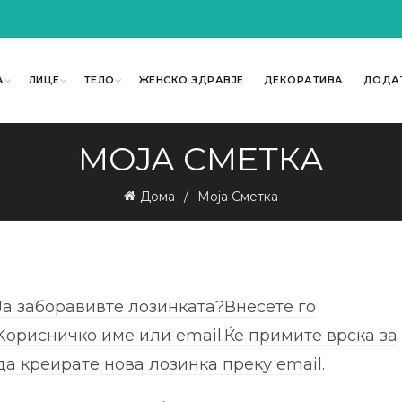
А
ЛИЦЕ
ТЕЛО
ЖЕНСКО ЗДРАВЈЕ
ДЕКОРАТИВА
ДОДА
МОЈА СМЕТКА
Дома
Моја Сметка
Ја заборавивте лозинката?Внесете го
Kорисничко име или email.Ќе примите врска за
да креирате нова лозинка преку email.