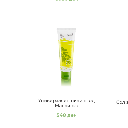
Универзален пилинг од
Сол з
Маслинка
548
ден