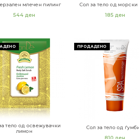
ерзален млечен пилинг
Сол за тело од морски
544
ден
185
ден
АДЕНО
ПРОДАДЕНО
за тело од освежувачки
Сол за тело од ѓумб
лимон
810
ден