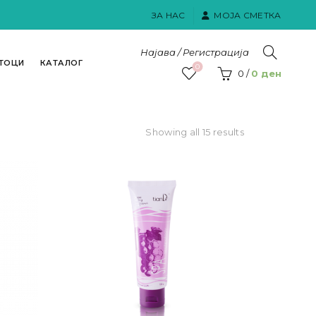
ЗА НАС
МОЈА СМЕТКА
Најава / Регистрација
ТОЦИ
КАТАЛОГ
0
0
/
0
ден
Sorted
Showing all 15 results
by
popularity