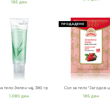
185
ден
ПРОДАДЕНО
а тело-Зелен чај, 380 гр
Сол за тело “Јагодов ш
1.080
ден
185
ден