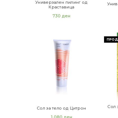
Универзален пилинг од
Унив
Краставица
730
ден
ПРОД
Сол 
Сол за тело од Цитрон
1.080
ден