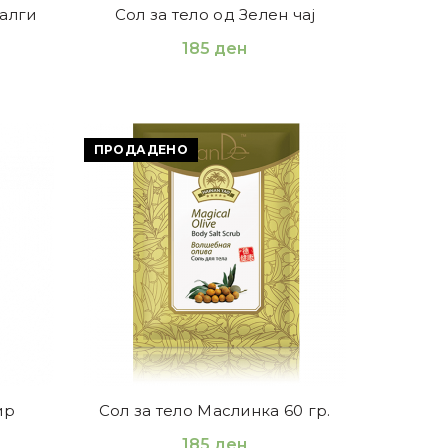
 алги
Сол за тело од Зелен чај
185
ден
ПРОДАДЕНО
ир
Сол за тело Маслинка 60 гр.
185
ден