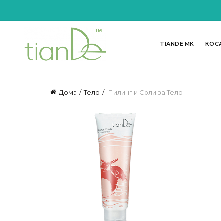
TIANDE MK
КОС
Дома
Тело
Пилинг и Соли за Тело