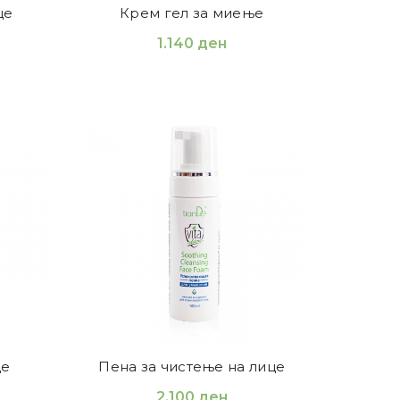
це
Крем гел за миење
1.140
ден
це
Пена за чистење на лице
2.100
ден