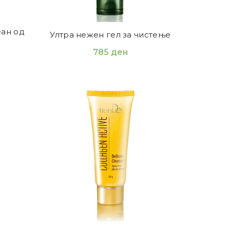
еан од
Ултра нежен гел за чистење
785
ден