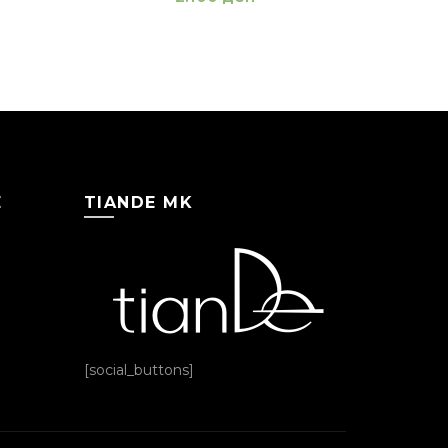
Е
TIANDE MK
[social_buttons]