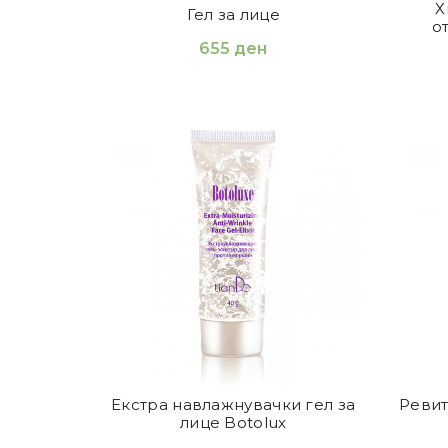
Х
Гел за лице
о
655
ден
Екстра навлажнувачки гел за
Ревит
лице Botolux