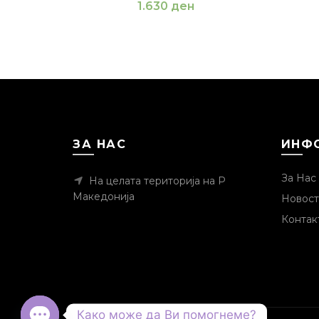
1.630
ден
ЗА НАС
ИНФ
За Нас
На целата територија на Р
Македонија
Новост
Контак
Како може да Ви помогнеме?