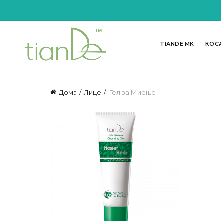
TIANDE MK
КОС
Дома
Лице
Гел за Миење