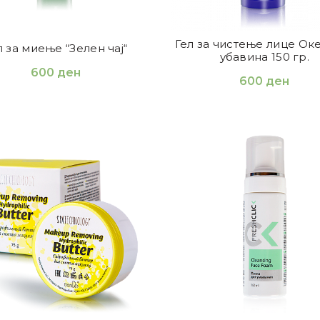
Гел за чистење лице Ок
л за миење “Зелен чај“
убавина 150 гр.
600
ден
600
ден