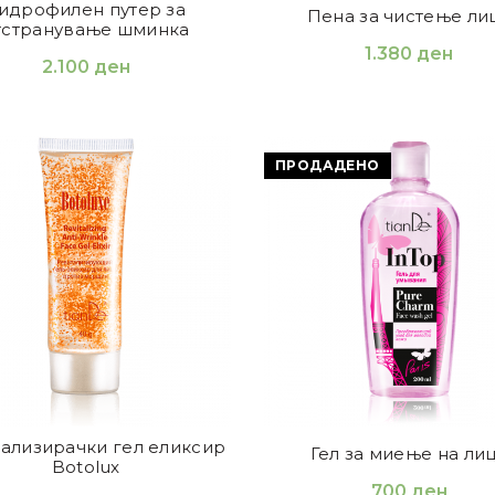
идрофилен путер за
Пена за чистење ли
тстранување шминка
1.380
ден
2.100
ден
ПРОДАДЕНО
ализирачки гел еликсир
Гел за миење на ли
Botolux
700
ден