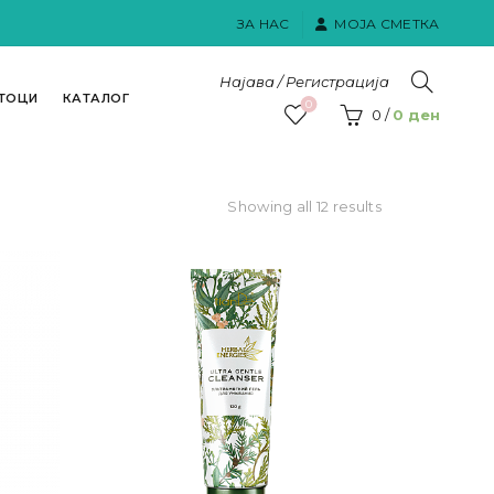
ЗА НАС
МОЈА СМЕТКА
Најава / Регистрација
ТОЦИ
КАТАЛОГ
0
0
/
0
ден
Sorted
Showing all 12 results
by
popularity