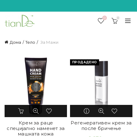
0
0
Дома
Тело
За Мажи
ПРОДАДЕНО
Крем за раце
Регенеративен крем за
специјално наменет за
после бричење
машката кожа