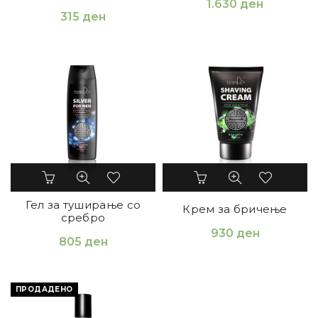
1.630
ден
315
ден
Гел за туширање со
Крем за бричење
сребро
930
ден
805
ден
ПРОДАДЕНО