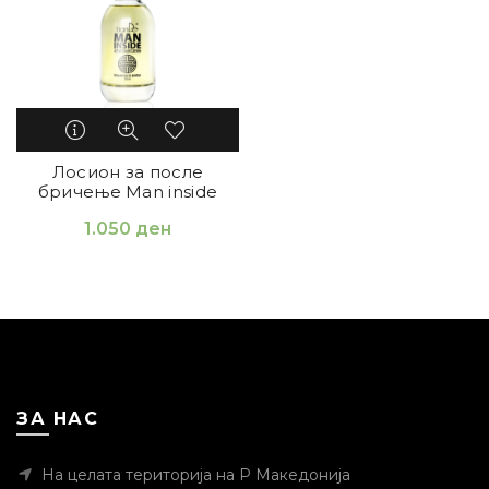
Лосион за после
бричење Man inside
1.050
ден
ЗА НАС
На целата територија на Р Македонија