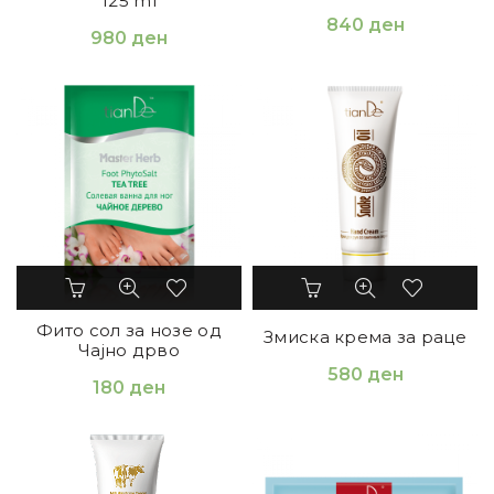
125 ml
840
ден
980
ден
Фито сол за нозе од
Змиска крема за раце
Чајно дрво
580
ден
180
ден