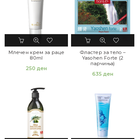
Млечен крем за раце
Фластер за тело –
80ml
Yasohen Forte (2
парчиња)
250
ден
635
ден