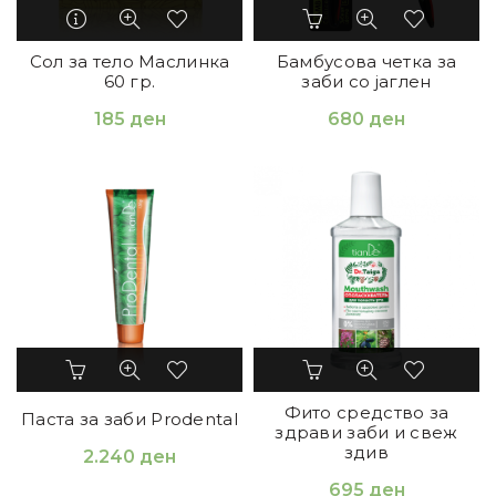
Сол за тело Маслинка
Бамбусова четка за
60 гр.
заби со јаглен
185
ден
680
ден
Фито средство за
Паста за заби Prodental
здрави заби и свеж
здив
2.240
ден
695
ден