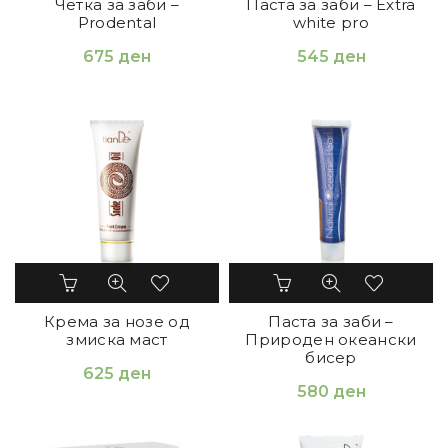
Четка за заби –
Паста за заби – Extra
Prodental
white pro
675
ден
545
ден
Крема за нозе од
Паста за заби –
змиска маст
Природен океански
бисер
625
ден
580
ден