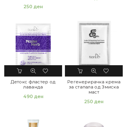
250
ден
Детокс фластер од
Регенерирачка крема
лаванда
за стапала од Змиска
маст
490
ден
250
ден