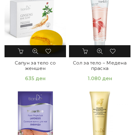
Сапун за тело со
Сол за тело – Медена
женшен
праска
635
ден
1.080
ден