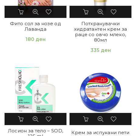
Фито сол за нозе од
Потхранувачки
Лаванда
хидратантен крем за
раце со овчо млеко,
180
ден
80мл
335
ден
Лосион за тело – SOD,
Крем за испукани пети