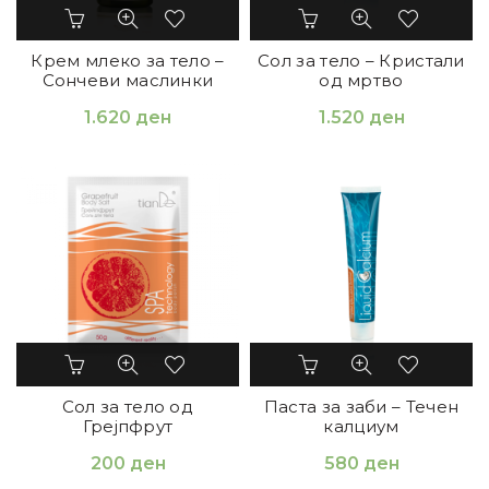
Крем млеко за тело –
Сол за тело – Кристали
Сончеви маслинки
од мртво
1.620
ден
1.520
ден
Сол за тело од
Паста за заби – Течен
Грејпфрут
калциум
200
ден
580
ден