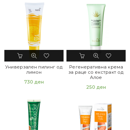
Универзален пилинг од
Регенеративна крема
лимон
за раце со екстракт од
Алое
730
ден
250
ден