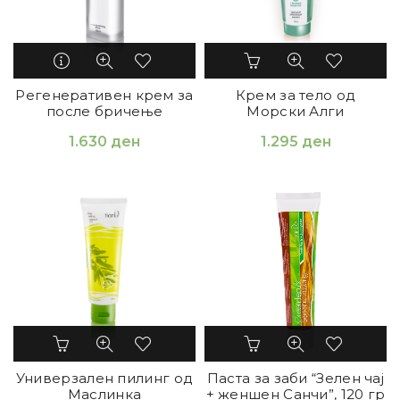
Регенеративен крем за
Крем за тело од
после бричење
Морски Алги
1.630
ден
1.295
ден
Универзален пилинг од
Паста за заби “Зелен чај
Маслинка
+ женшен Санчи”, 120 гр