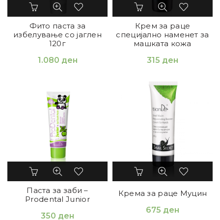
Фито паста за
Крем за раце
избелување со јаглен
специјално наменет за
120г
машката кожа
1.080
ден
315
ден
Паста за заби –
Крема за раце Муцин
Prodental Junior
675
ден
350
ден