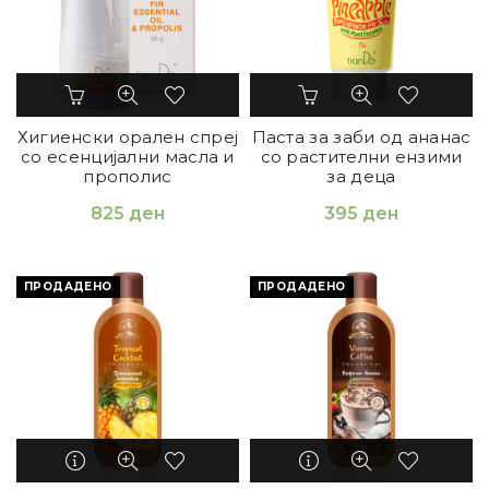
Хигиенски орален спреј
Паста за заби од ананас
со есенцијални масла и
со растителни ензими
прополис
за деца
825
ден
395
ден
ПРОДАДЕНО
ПРОДАДЕНО