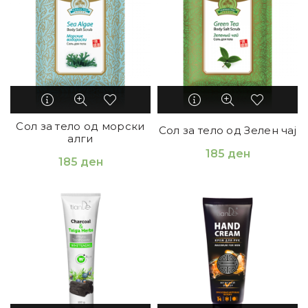
Сол за тело од морски
Сол за тело од Зелен чај
алги
185
ден
185
ден