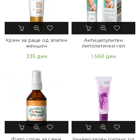
Крем за раце од златен
Антицелулитен
женшен
липолитички гел
335
ден
1.560
ден
Фито спреј за свеж
Универзален пилинг од