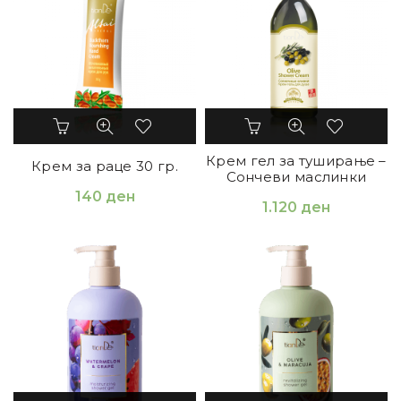
Крем гел за туширање –
Крем за раце 30 гр.
Сончеви маслинки
140
ден
1.120
ден