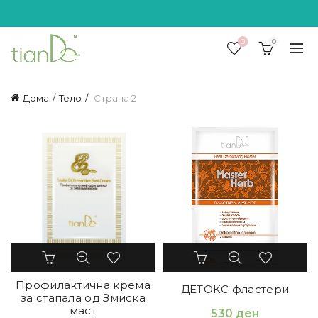
0
0
Дома
Тело
Страна 2
Профилактична крема
ДЕТОКС фластери
за стапала од Змиска
маст
530
ден