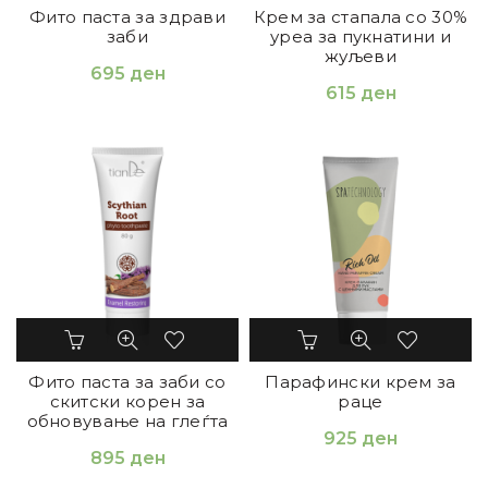
Фито паста за здрави
Крем за стапала со 30%
заби
уреа за пукнатини и
жуљеви
695
ден
615
ден
Фито паста за заби со
Парафински крем за
скитски корен за
раце
обновување на глеѓта
925
ден
895
ден