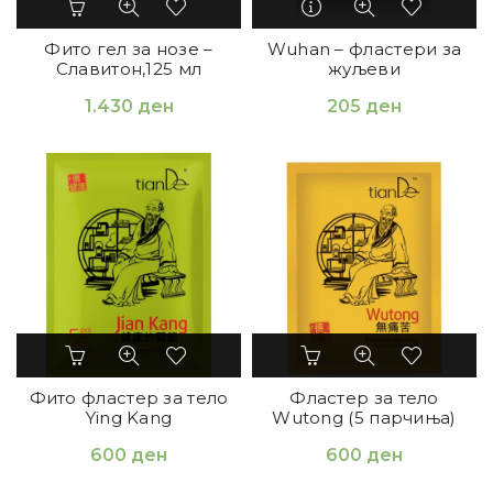
Фито гел за нозе –
Wuhan – фластери за
Славитон,125 мл
жуљеви
1.430
ден
205
ден
Фито фластер за тело
Фластер за тело
Ying Kang
Wutong (5 парчиња)
600
ден
600
ден