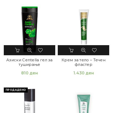
Азиски Centella гел за
Крем за тело – Течен
туширање
фластер
810
ден
1.430
ден
ПРОДАДЕНО