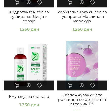
Хидратантен гел за
Ревитализирачки гел за
туширање Динја и
туширање Маслинa и
грозје
маракуја
1.250
ден
1.250
ден
Навлажнувачки спа
Емулзија за стапала
ракавици со аргинин и
витамин Б3
1.330
ден