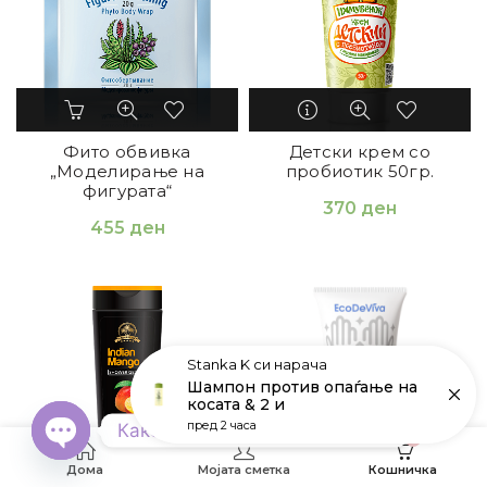
Фито обвивка
Детски крем со
„Моделирање на
пробиотик 50гр.
фигурата“
370
ден
455
ден
Stanka K
си нарача
Шампон против опаѓање на
косата & 2 и
пред 2 часа
Како може да Ви помогнеме?
0
OPEN CHATY
Дома
Мојата сметка
Кошничка