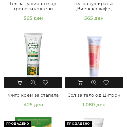
Гел за туширање од
Гел за туширање
тропски коктели
„Виенско кафе„
565
ден
565
ден
Фито крем за стапала
Сол за тело од Цитрон
425
ден
1.080
ден
ПРОДАДЕНО
ПРОДАДЕНО