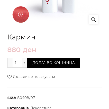
Кармин
880
ден
Кармин количина
ДОДАЈ ВО КОШНИЦА
Додади во посакувани
SKU:
80408/07
Категорија
Декоратива