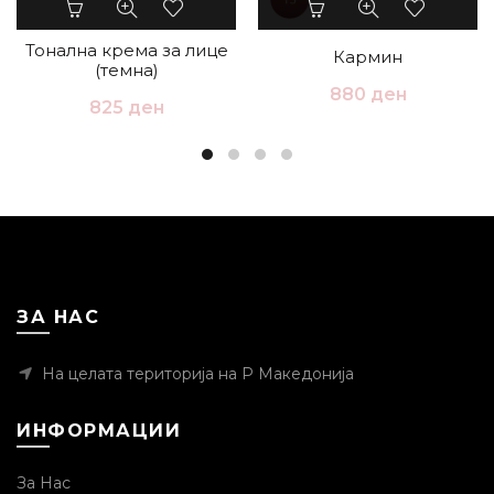
Тонална крема за лице
Кармин
(темна)
880
ден
825
ден
ЗА НАС
На целата територија на Р Македонија
ИНФОРМАЦИИ
За Нас