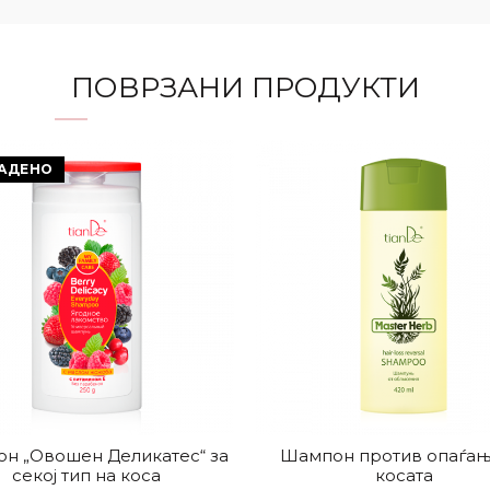
ПОВРЗАНИ ПРОДУКТИ
АДЕНО
н „Овошен Деликатес“ за
Шампон против опаѓањ
секој тип на коса
косата