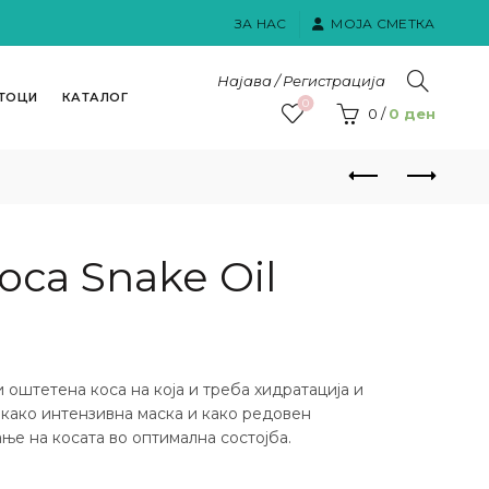
ЗА НАС
МОЈА СМЕТКА
Најава / Регистрација
ТОЦИ
КАТАЛОГ
0
0
/
0
ден
оса Snake Oil
 оштетена коса на која и треба хидратација и
 како интензивна маска и како редовен
ње на косата во оптимална состојба.