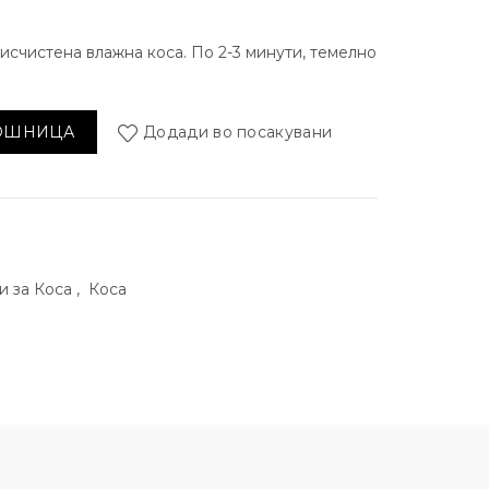
исчистена влажна коса. По 2-3 минути, темелно
l количина
КОШНИЦА
Додади во посакувани
и за Коса
,
Коса