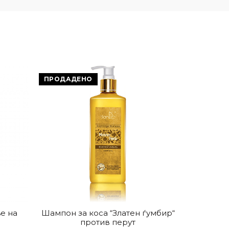
ПРОДАДЕНО
е на
Шампон за коса “Златен ѓумбир“
Крем бал
против перут