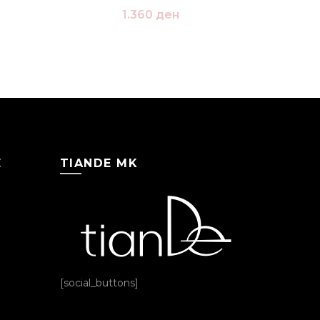
1.360
ден
Е
TIANDE MK
[social_buttons]