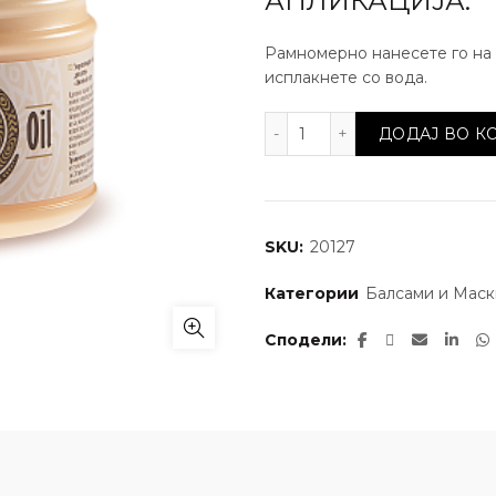
АПЛИКАЦИЈА:
Рамномерно нанесете го на 
исплакнете со вода.
Маска за коса Snake Oi
ДОДАЈ ВО 
SKU:
20127
Категории
Балсами и Маск
Сподели