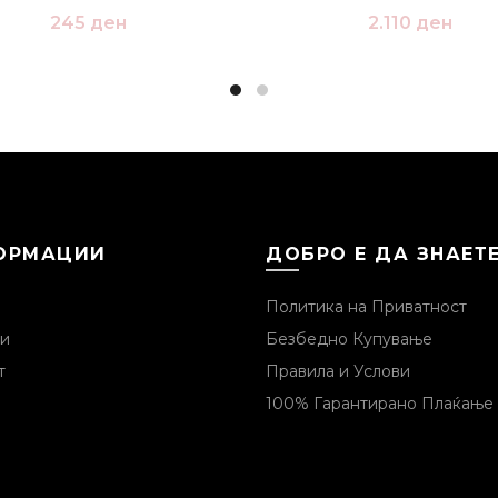
245
ден
2.110
ден
ОРМАЦИИ
ДОБРО Е ДА ЗНАЕТ
Политика на Приватност
и
Безбедно Купување
т
Правила и Услови
100% Гарантирано Плаќање