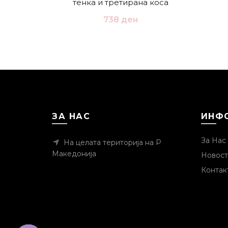
тенка и третирана коса
738
ден
ЗА НАС
ИНФ
За Нас
На целата територија на Р
Македонија
Новост
Контак