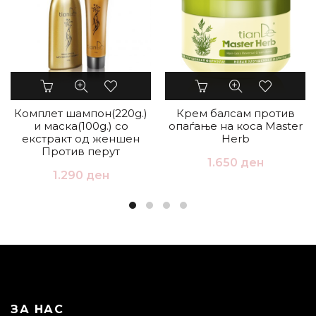
Комплет шампон(220g.)
Крем балсам против
и маска(100g.) со
опаѓање на коса Master
екстракт од женшен
Herb
Против перут
1.650
ден
1.290
ден
ЗА НАС