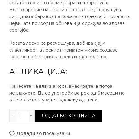
косата, а во исто време ја храни и зајакнува.
Благодарение на нежниот состав, не ја нарушува
липидната бариера на кожата на главата, ѝ помага на
нејзината природна обнова и ја одржува во здравa
состојбa.
Косата лесно се расчешлува, добива сјај и
еластичност, а лесниот, пријатен мирис создава
чувство на безгрижна среќа и задоволство.
АПЛИКАЦИЈА:
Нанесете на влажна коса, вмасирајте, а потоа
исплакнете. Да се употреби во рок од 6 месеци по
отворањето. Чувајте подалеку од деца.
Ревитализирачки шампон Маслинка и Маракуја ко
ДОДАЈ ВО КОШНИЦА
Додади во посакувани