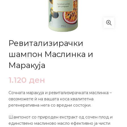
Ревитализирачки
шампон Маслинка и
Маракуја
1.120
ден
Сочната маракуја и ревитализирачката маслинка –
овозможете ѝ на вашата коса квалитетна
регенеративна нега со вредни состојки.
Шампонот со природен екстракт од сочен плод и
единствено маслиново масло ефективно ја чисти