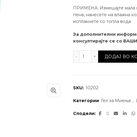
ПРИМЕНА: Измешајте мала к
пена, нанесете на влажна ко
исплакнете со топла вода.
За дополнителни информ
консултирајте се со ВАШ
Гел за чистење лице Ок
ДОДАЈ ВО 
SKU:
10202
Категории
Гел за Миење
,
Сподели