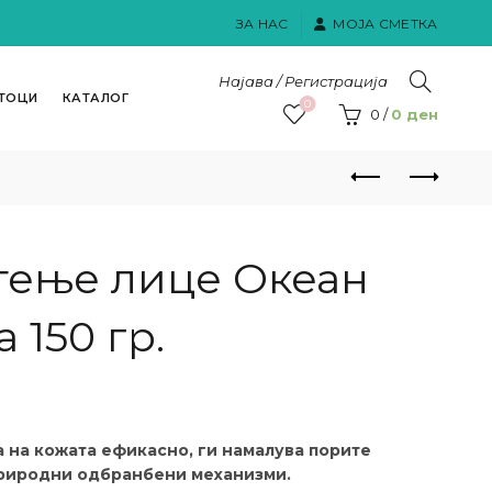
ЗА НАС
МОЈА СМЕТКА
Најава / Регистрација
ТОЦИ
КАТАЛОГ
0
0
/
0
ден
стење лице Океан
 150 гр.
а на кожата ефикасно, ги намалува порите
 природни одбранбени механизми.