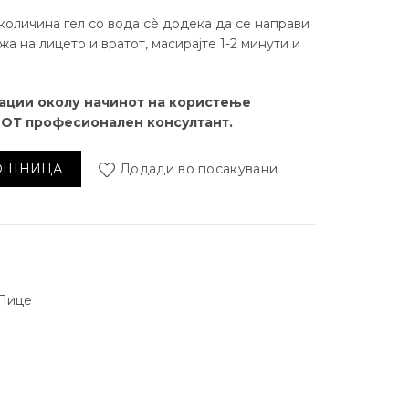
оличина гел со вода сè додека да се направи
жа на лицето и вратот, масирајте 1-2 минути и
ации околу начинот на користење
ИОТ професионален консултант.
еан од убавина 150 гр. количина
КОШНИЦА
Додади во посакувани
Лице