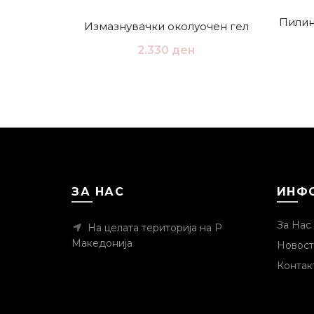
Пилин
Измазнувачки околуочен гел
2.330
ден
ЗА НАС
ИНФ
За Нас
На целата територија на Р
Македонија
Новост
Контак