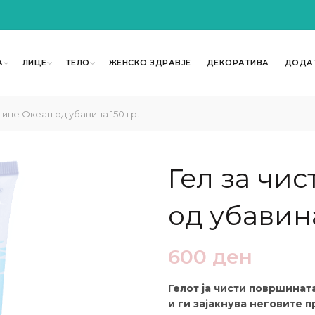
А
ЛИЦЕ
ТЕЛО
ЖЕНСКО ЗДРАВЈЕ
ДЕКОРАТИВА
ДОДА
ице Океан од убавина 150 гр.
Гел за чи
од убавина
600
ден
Гелот ја чисти површинат
и ги зајакнува неговите