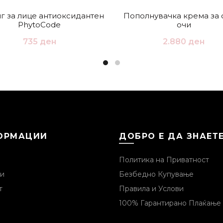
г за лице антиоксидантен
Пополнувачка крема за 
PhytoCode
очи
735
ден
2.880
ден
ОРМАЦИИ
ДОБРО Е ДА ЗНАЕТ
Политика на Приватност
и
Безбедно Купување
т
Правила и Услови
100% Гарантирано Плаќање