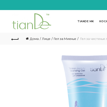
TIANDE MK
КОС
Дома
Лице
Гел за Миење
Гел за чистење л