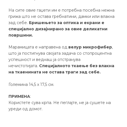
На сите овие гаџети им е потребна посебна нежна
грижа што не остава гребнатини, дамки или влакна
зад себе.
Бришењето за оптика и екрани е
специјално дизајнирано за овие деликатни
површини.
Марамицата е направена од
велур микрофибер
,
што ја постигнува својата задача со стопроцентна
успешност и веднаш ја отстранува
нечистотијата.
Специјалното ткаење без влакна
на ткаенината не остава траги зад себе.
Големина 14,5 х 17,5 см.
ПРИМЕНА
:
Користете сува крпа. Не пеглајте, не ја сушете на
уреди од домот.