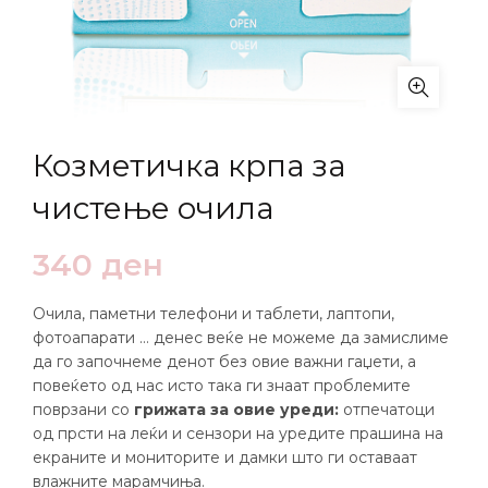
Козметичка крпа за
чистење очила
340
ден
Очила, паметни телефони и таблети, лаптопи,
фотоапарати … денес веќе не можеме да замислиме
да го започнеме денот без овие важни гаџети, а
повеќето од нас исто така ги знаат проблемите
поврзани со
грижата за овие уреди:
отпечатоци
од прсти на леќи и сензори на уредите прашина на
екраните и мониторите и дамки што ги оставаат
влажните марамчиња.