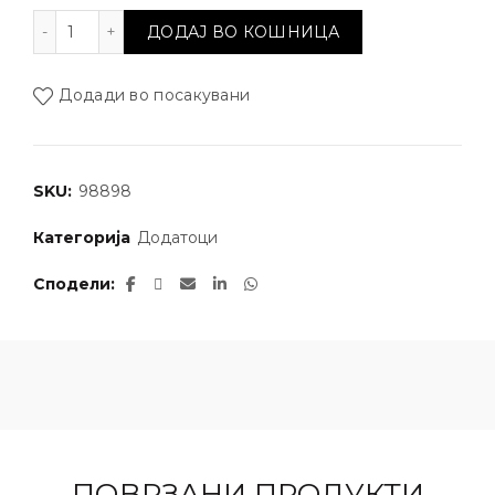
Козметичка крпа за чистење очила количина
ДОДАЈ ВО КОШНИЦА
Додади во посакувани
SKU:
98898
Категорија
Додатоци
Сподели
ПОВРЗАНИ ПРОДУКТИ