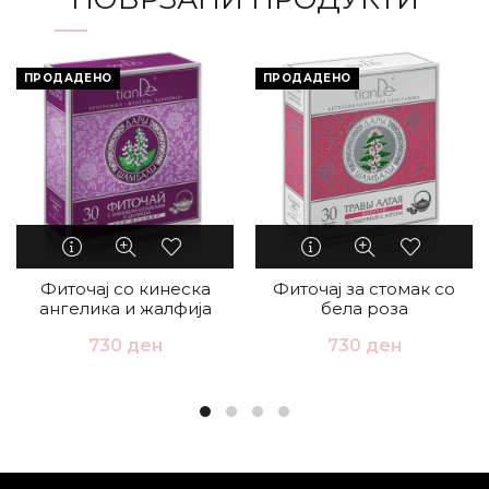
ПРОДАДЕНО
ПРОДАДЕНО
Фиточај со кинеска
Фиточај за стомак со
ангелика и жалфија
бела роза
730
ден
730
ден