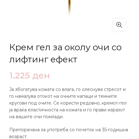
Крем гел за околу очи со
лифтинг ефект
1.225
ден
Ја збогатува кожата со влага, го олеснува стресот и
го намалува отокот на очните капаци и темните
кругови под очите. Се користи редовно, кремот-гел
ја враќа еластичноста на кожата и го прави изразот
на вашите очи помлади.
Препорачана за употреба со почеток на 35-годишна
возраст.