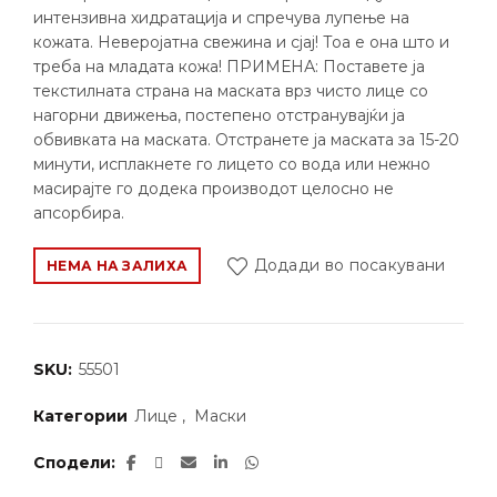
интензивна хидратација и спречува лупење на
кожата. Неверојатна свежина и сјај! Тоа е она што и
треба на младата кожа! ПРИМЕНА: Поставете ја
текстилната страна на маската врз чисто лице со
нагорни движења, постепено отстранувајќи ја
обвивката на маската. Отстранете ја маската за 15-20
минути, исплакнете го лицето со вода или нежно
масирајте го додека производот целосно не
апсорбира.
Додади во посакувани
НЕМА НА ЗАЛИХА
SKU:
55501
Категории
Лице
,
Маски
Сподели