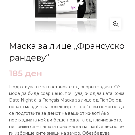
Маска за лице „Франсуско
рандеву“
185
ден
Подготвување за состанок е одговорна задача. Сè
мора да биде совршено, почнувајќи од вашата кожа!
Date Night à la Français Маска за лице од TianDe од
новата младинска колекција In Top ќе ви помогне да
се подготвите за денот на вашиот живот! Ако
претходната ноќ ви беше подолга од планираното,
не грижи се – нашата нова маска на TianDe лесно ќе
ги избрише сите знаци на замор. Обезбедува