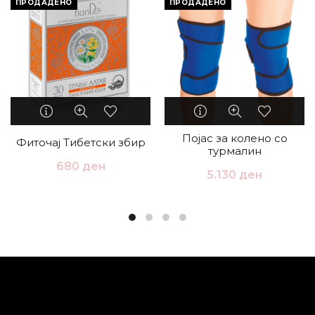
ПРОДАДЕНО
ПРОДАДЕНО
Појас за колено со
Фиточај Тибетски збир
турмалин
680
ден
5.130
ден