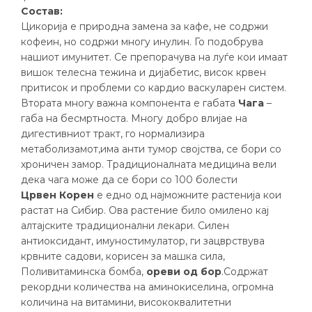
Состав:
Цикорија е природна замена за кафе, не содржи
кофеин, но содржи многу инулин. Го подобрува
нашиот имунитет. Се препорачува на луѓе кои имаат
вишок телесна тежина и дијабетис, висок крвен
притисок и проблеми со кардио васкуларен систем.
Втората многу важна компонента е габата
Чага
–
габа на бесмртноста. Многу добро влијае на
дигестивниот тракт, го нормализира
метаболизамот,има анти тумор својства, се бори со
хроничен замор. Традиционалната медицина вели
дека чага може да се бори со 100 болести
Црвен Корен
е едно од најможните растенија кои
растат на Сибир. Ова растение било омилено кај
алтајските традиционални лекари. Силен
антиоксидант, имуностимулатор, ги зацврствува
крвните садови, корисен за машка сила,
Поливитаминска бомба,
ореви од бор
.Содржат
рекордни количества на аминокиселина, огромна
количина на витамини, висококвалитетни