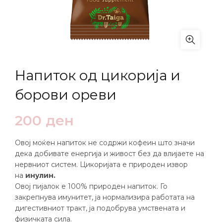
Напиток од цикорија и
борови ореви
200
ден
Овој моќен напиток не содржи кофеин што значи
дека добивате енергија и живост без да влијаете на
нервниот систем. Цикоријата е природен извор
на
инулин.
Овој пијалок е 100% природен напиток. Го
закрепнува имунитет, ја нормализира работата на
дигестивниот тракт, ја подобрува умствената и
физичката сила.