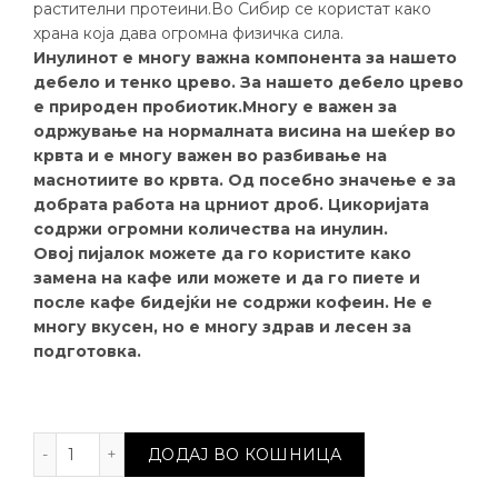
растителни протеини.Во Сибир се користат како
храна која дава огромна физичка сила.
Инулинот е многу важна компонента за нашето
дебело и тенко црево. За нашето дебело црево
е природен пробиотик.Многу е важен за
одржување на нормалната висина на шеќер во
крвта и е многу важен во разбивање на
маснотиите во крвта. Од посебно значење е за
добрата работа на црниот дроб. Цикоријата
содржи огромни количества на инулин.
Овој пијалок можете да го користите како
замена на кафе или можете и да го пиете и
после кафе бидејќи не содржи кофеин. Не е
многу вкусен, но е многу здрав и лесен за
подготовка.
Напиток од цикорија и борови ореви количина
ДОДАЈ ВО КОШНИЦА