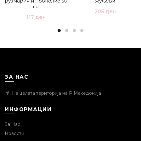
рузмарин и прополис 30
жуљеви
гр.
205
ден
117
ден
ЗА НАС
На целата територија на Р Македонија
ИНФОРМАЦИИ
За Нас
Новости