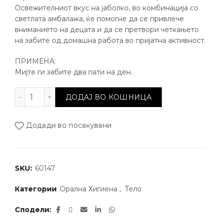
Освежителниот вкус на јаболко, во комбинација со
светлата амбалажа, ќе помогне да се привлече
вниманието на децата и да се претвори четкањето
на забите од домашна работа во пријатна активност.
ПРИМЕНА:
Мијте ги забите два пати на ден.
Паста за заби - Prodental Junior количина
ДОДАЈ ВО КОШНИЦА
Додади во посакувани
SKU:
60147
Категории
Орална Хигиена
,
Тело
Сподели