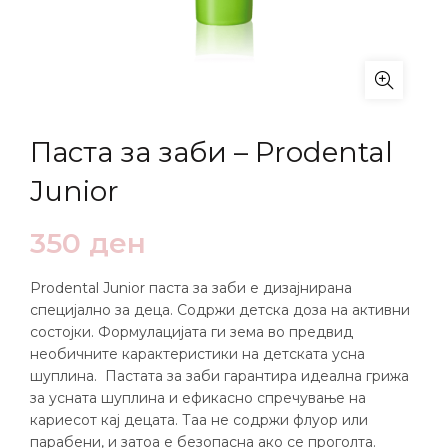
Паста за заби – Prodental
Junior
350
ден
Prodental Junior паста за заби е дизајнирана
специјално за деца. Содржи детска доза на активни
состојки. Формулацијата ги зема во предвид
необичните карактеристики на детската усна
шуплина. Пастата за заби гарантира идеална грижа
за усната шуплина и ефикасно спречување на
кариесот кај децата. Таа не содржи флуор или
парабени, и затоа е безопасна ако се проголта.