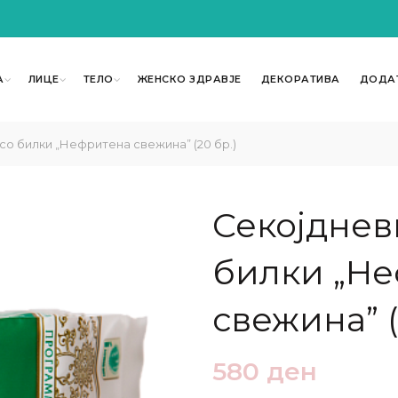
А
ЛИЦЕ
ТЕЛО
ЖЕНСКО ЗДРАВЈЕ
ДЕКОРАТИВА
ДОДА
о билки „Нефритена свежина” (20 бр.)
Секојднев
билки „Н
свежина” (
580
ден