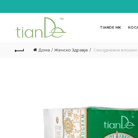
TIANDE MK
КОС
Дома
Женско Здравје
Секојдневни влошки с