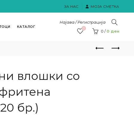
ЗА НАС
МОЈА СМЕТКА
Најава / Регистрација
ТОЦИ
КАТАЛОГ
0
0
/
0
ден
ни влошки со
ефритена
20 бр.)