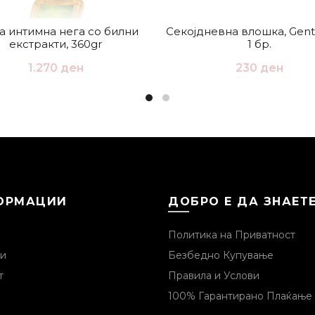
за интимна нега со билни
Секојдневна влошка, Gentl
екстракти, 360gr
1 бр.
1.270
ден
230
ден
ОРМАЦИИ
ДОБРО Е ДА ЗНАЕТ
Политика на Приватност
и
Безбедно Купување
т
Правила и Услови
100% Гарантирано Плаќање