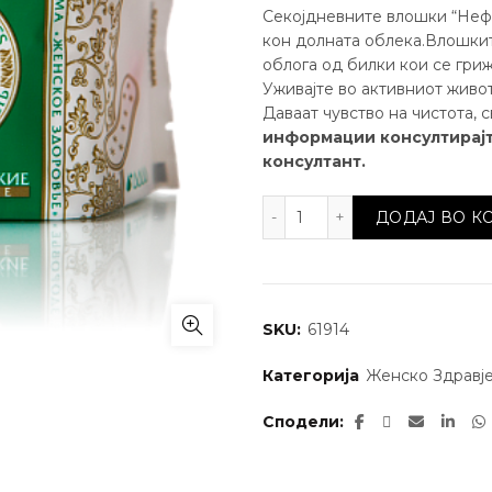
Секојдневните влошки “Неф
кон долната облека.Влошките
облога од билки кои се гриж
Уживајте во активниот живот
Даваат чувство на чистота, 
информации консултирај
консултант.
Секојдневни влошки со
ДОДАЈ ВО 
SKU:
61914
Категорија
Женско Здравј
Сподели