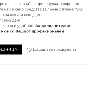
ритова свежина” се прилепуваат совршено
 не се само средство за лична хигиена, туку
ат за жената секој ден.
 секој ден!
свежина и удобност.
За дополнителни
те се со Вашиот професионален
 билки „Нефритена свежина” (20 бр.) количина
КОШНИЦА
Додади во посакувани
е