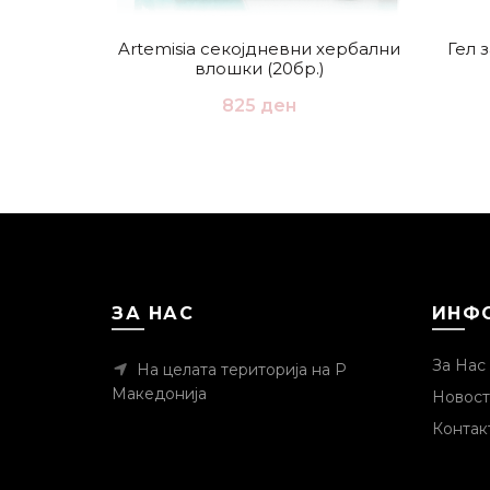
Artemisia секојдневни хербални
Гел 
влошки (20бр.)
825
ден
ЗА НАС
ИНФ
За Нас
На целата територија на Р
Македонија
Новост
Контак