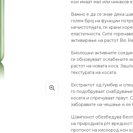
кои имаат мал или никаков 
Важно е да се знае дека ш
голем број на функции потре
нечистотијата, ги храни корен
еластичноста. Сите горенав
активирање на растот Bio R
Биолошки активните соедине
ги обновуваат ослабените и
растот на новата коса. Зашт
текстурата на косата.
Екстрактот од ѓумбир и спе
го подобруваат снабдувањет
косата и спречуваат првут. 
заборавите на чешање и ќе б
Шампонот обезбедува беспр
на природната pH вредност. 
протокот на кислород кон ко