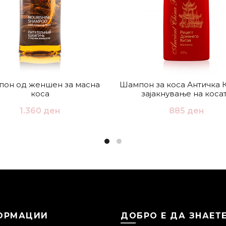
он од женшен за масна
Шампон за коса Античка 
коса
зајакнување на коса
1.360
ден
885
ден
ОРМАЦИИ
ДОБРО Е ДА ЗНАЕТ