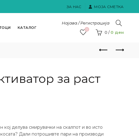
ЗА НАС
МОЈА СМЕТКА
Најава / Регистрација
ТОЦИ
КАТАЛОГ
0
0
/
0
ден
тиватор за раст
 кој делува смирувачки на скалпот и во исто
а косата? Дали потрошивте пари на производи