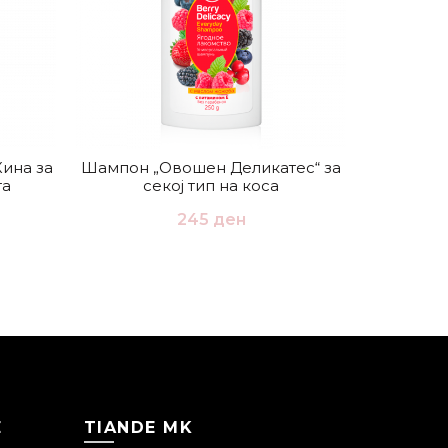
Кина за
Шампон „Овошен Деликатес“ за
Шампон
та
секој тип на коса
245
ден
Е
TIANDE MK