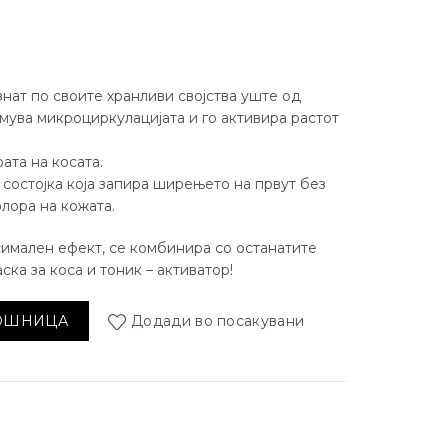
знат по своите хранливи својства уште од
мува микроциркулацијата и го активира растот
рата на косата.
а состојка која запира ширењето на првут без
лора на кожата.
симален ефект, се комбинира со останатите
ска за коса и тоник – активатор!
аст на косата количина
КОШНИЦА
Додади во посакувани