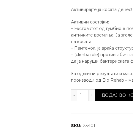
Активирајте ја косата денес!
Активни состојки:
– Екстрактот од ѓумбир е по
античките времиња. Ја зголе
на косата.
– Пантенол, ја враќа структу
– (climbazole) противгабичн
да ја наруши бактериската ф
За одлични резултати и мак
производи од Bio Rehab – ма
Шампон активатор за р
ДОДАЈ ВО 
SKU:
23401