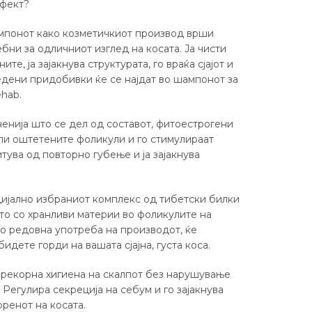
ефект?
ампонот како козметичкиот производ врши
бни за одличниот изглед на косата. Ја чисти
ите, ја зајакнува структурата, го враќа сјајот и
едени придобивки ќе се најдат во шампонот за
ehab.
нија што се дел од составот, фитоестрогени
ли оштетените фоликули и го стимулираат
итува од повторно губење и ја зајакнува
цијално избраниот комплекс од тибетски билки
о со хранливи материи во фоликулите на
Со редовна употреба на производот, ќе
идете горди на вашата сјајна, густа коса.
екорна хигиена на скалпот без нарушување
Регулира секреција на себум и го зајакнува
ренот на косата.