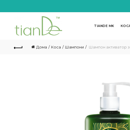
TIANDE MK
КОС
Дома
Коса
Шампони
Шампон активатор за