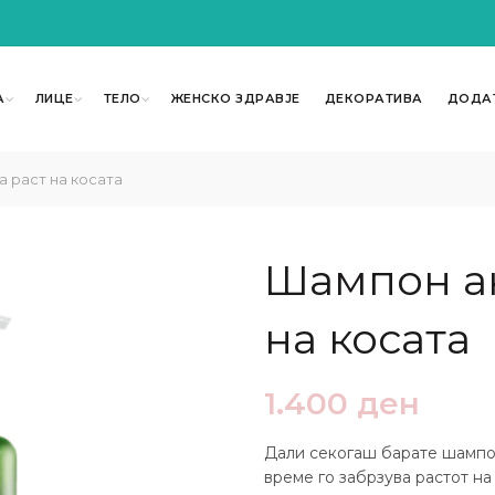
А
ЛИЦЕ
ТЕЛО
ЖЕНСКО ЗДРАВЈЕ
ДЕКОРАТИВА
ДОДА
 раст на косата
Шампон ак
на косата
1.400
ден
Дали секогаш барате шампон
време го забрзува растот н