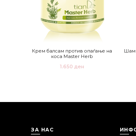
Крем балсам против опаѓање на
Шамп
коса Master Herb
1.650
ден
ЗА НАС
ИНФ