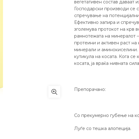
вегетативен состав даваат и
Господарски производи се с
спречување на потенцијални 
Ефективно запира и спречув
зголемува протокот на крв в
рамнотежата на минералот –
протеини и активен раст на
минерали и аминокиселини. 
кутикула на косата. Кога се
косата, ја враќа нивната сила
Препорачано:
Со прекумерно губење на ко
Луѓе со тешка алопеција.