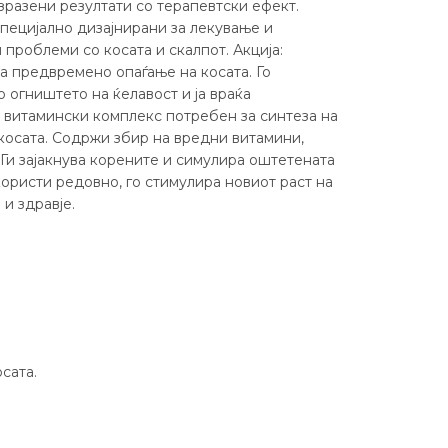
зразени резултати со терапевтски ефект.
пецијално дизајнирани за лекување и
проблеми со косата и скалпот. Акција:
а предвремено опаѓање на косата. Го
о огништето на ќелавост и ја враќа
 витамински комплекс потребен за синтеза на
 косата. Содржи збир на вредни витамини,
Ги зајакнува корените и симулира оштетената
 користи редовно, го стимулира новиот раст на
 и здравје.
сата.