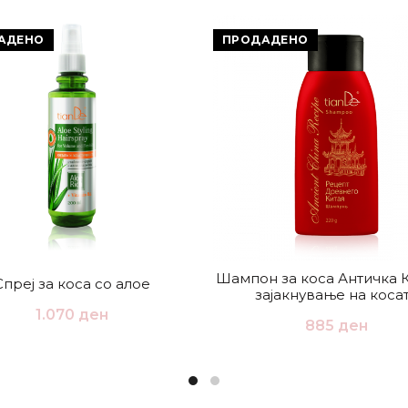
АДЕНО
ПРОДАДЕНО
Шампон за коса Античка 
Спреј за коса со алое
зајакнување на коса
1.070
ден
885
ден