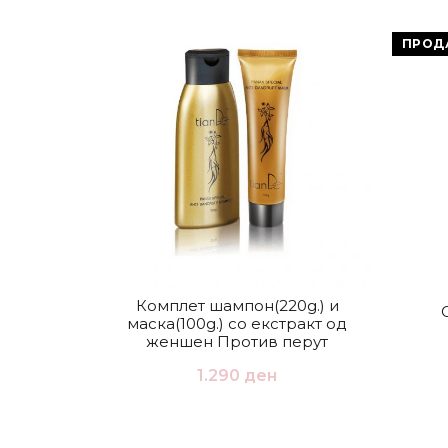
ПРОД
Комплет шампон(220g.) и
маска(100g.) со екстракт од
женшен Против перут
1.290
ден