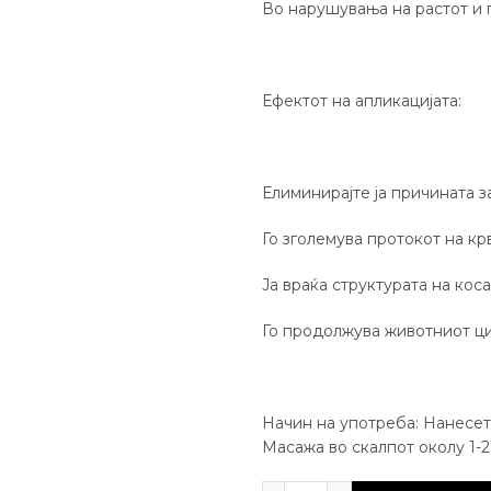
Во нарушувања на растот и 
Ефектот на апликацијата:
Елиминирајте ја причината з
Го зголемува протокот на кр
Ја враќа структурата на коса
Го продолжува животниот ци
Начин на употреба: Нанесет
Масажа во скалпот околу 1-2