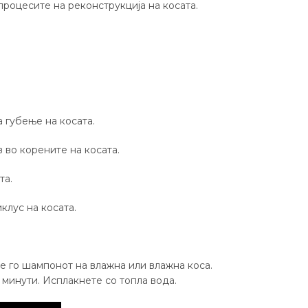
процесите на реконструкција на косата.
а губење на косата.
в во корените на косата.
та.
клус на косата.
е го шампонот на влажна или влажна коса.
 минути. Исплакнете со топла вода.