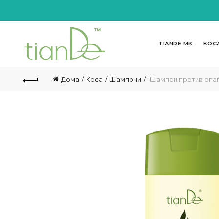
TIANDE MK
КОС
Дома
Коса
Шампони
Шампон против опаѓ