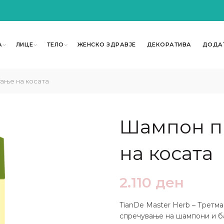
А
ЛИЦЕ
ТЕЛО
ЖЕНСКО ЗДРАВЈЕ
ДЕКОРАТИВА
ДОДА
ање на косата
Шампон п
на косата
2.110
ден
TianDe Master Herb – Третма
спречување на шампони и б