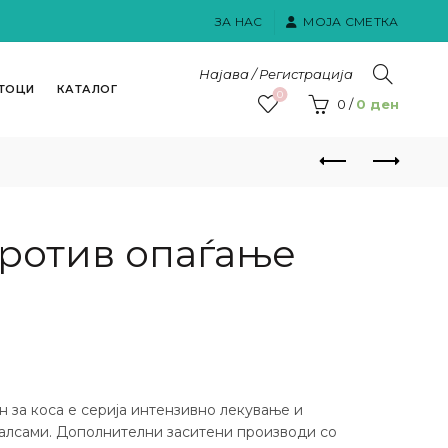
ЗА НАС
МОЈА СМЕТКА
Најава / Регистрација
ТОЦИ
КАТАЛОГ
0
0
/
0
ден
ротив опаѓање
н за коса е серија интензивно лекување и
алсами. Дополнителни заситени производи со