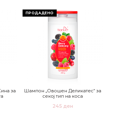
ПРОДАДЕНО
Кина за
Шампон „Овошен Деликатес“ за
Шампон
та
секој тип на коса
коренот, 
линчжи
245
ден