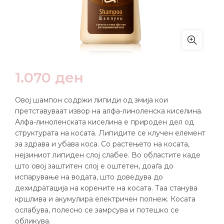
1.070
ден
Овој шампон содржи липиди од змија кои
претставуваат извор на алфа-линоленска киселина.
Алфа-линоленската киселина е природен дел од
структурата на косата. Липидите се клучен елемент
за здрава и убава коса. Со растењето на косата,
нејзиниот липиден слој слабее. Во областите каде
што овој заштитен слој е оштетен, доаѓа до
испарување на водата, што доведува до
дехидратација на корените на косата. Таа станува
кршлива и акумулира електричен полнеж. Косата
ослабува, полесно се замрсува и потешко се
обликува.