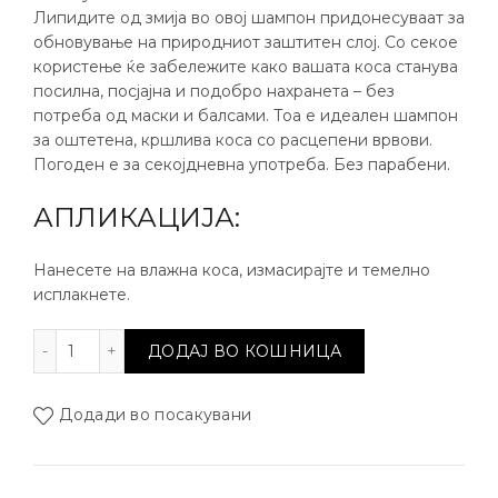
Липидите од змија во овој шампон придонесуваат за
обновување на природниот заштитен слој. Со секое
користење ќе забележите како вашата коса станува
посилна, посјајна и подобро нахранета – без
потреба од маски и балсами. Тоа е идеален шампон
за оштетена, кршлива коса со расцепени врвови.
Погоден е за секојдневна употреба. Без парабени.
АПЛИКАЦИЈА:
Нанесете на влажна коса, измасирајте и темелно
исплакнете.
Количина
ДОДАЈ ВО КОШНИЦА
Додади во посакувани