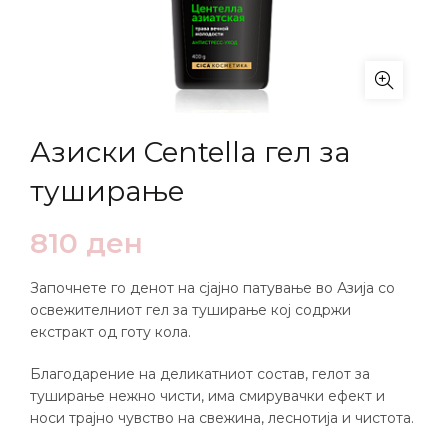
Азиски Centella гел за
туширање
810
ден
Започнете го денот на сјајно патување во Азија со
освежителниот гел за туширање кој содржи
екстракт од готу кола.
Благодарение на деликатниот состав, гелот за
туширање нежно чисти, има смирувачки ефект и
носи трајно чувство на свежина, леснотија и чистота.