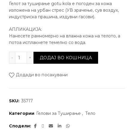
Гелот за туширање gotu kola е погоден за кожа
изложена на урбан стрес (УВ зрачење, сув воздух,
индустриска прашина, издувни гасови).
АПЛИКАЦИЈА:
Нанесете рамномерно на влажна кожа на телото, а
потоа исплакнете темелно со вода.
Азиски Centella гел за туширање количина
ДОДАЈ ВО КОШНИЦА
Додади во посакувани
SKU:
35717
Категории
Гелови за Туширање
,
Тело
Сподели