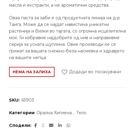
масла и екстракти, а не ароматични средства.
Оваа паста за заби е од продуктната линија на д-р
Таига. Може да се најдат навистина уникатни
растенија и билки во тајгата, со огромна исцелителна
моќ. Ги избравме најдобрите од нив и направивме
серија за усната шуплина. Овие производи ќе се
грижат за вашата снежно-бела насмевка и здравјето
на вашите непца.
Додади во посакувани
НЕМА НА ЗАЛИХА
SKU:
65903
Категории
Орална Хигиена
,
Тело
Сподели