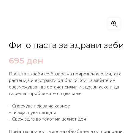
Фито паста за здрави заби
695
ден
Пастата за заби се базира на природен каолин,тајга
растенија и екстракти од билки кои на забите им
овозможуваат да останат силни и здрави како и да
ги решат проблемите со џвакање.
– Спречува појава на кариес
– Ги зајакнува непцата
– Свеж здив во текот на целиот ден
Пријатна природна арома обезбедена од природни