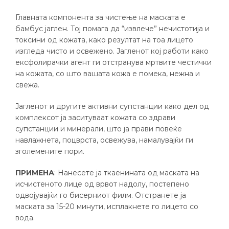
Главната компонента за чистење на маската е
бамбус јаглен. Тој помага да “извлече” нечистотија и
токсини од кожата, како резултат на тоа лицето
изгледа чисто и освежено. Јагленот кој работи како
ексфолирачки агент ги отстранува мртвите честички
на кожата, со што вашата кожа е помека, нежна и
свежа.
Јагленот и другите активни супстанции како дел од
комплексот ја заситуваат кожата со здрави
супстанции и минерали, што ја прави повеќе
навлажнета, поцврста, освежува, намалувајќи ги
зголемените пори.
ПРИМЕНА
: Нанесете ја ткаенината од маската на
исчистеното лице од врвот надолу, постепено
одвојувајќи го бисерниот филм. Отстранете ја
маската за 15-20 минути, исплакнете го лицето со
вода.