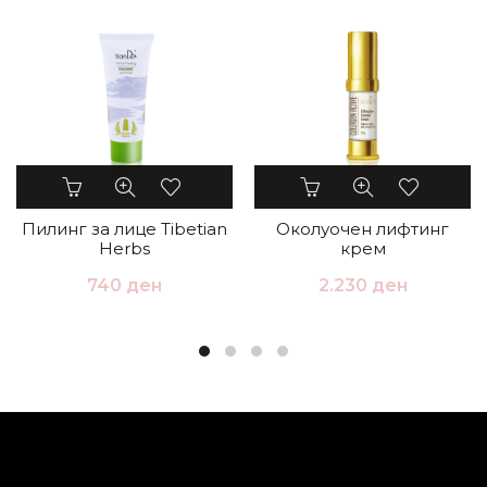
Пилинг за лице Tibetian
Околуочен лифтинг
Herbs
крем
740
ден
2.230
ден