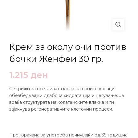
Крем за околу очи против
брчки Женфеи 30 гр.
1.215
ден
Се грижи за осетливата кожа на очните капаци,
обезбедувајќи длабока хидратација и негување. Ја
враќа структурата на колагенските влакна и ги
зајакнува регенеративните клеточни процеси.
Препорачана за употреба почнувајќи од 35-годишна