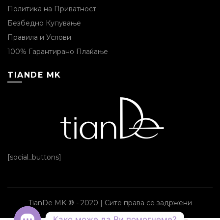
Политика на Приватност
Безбедно Купување
Правила и Услови
100% Гарантирано Плаќање
TIANDE MK
[social_buttons]
TianDe MK ® - 2020 | Сите права се задржени
Како може да Ви помогнеме?