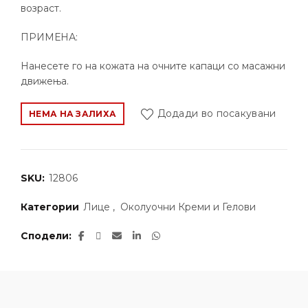
возраст.
ПРИМЕНА:
Нанесете го на кожата на очните капаци со масажни
движења.
Додади во посакувани
НЕМА НА ЗАЛИХА
SKU:
12806
Категории
Лице
,
Околуочни Креми и Гелови
Сподели