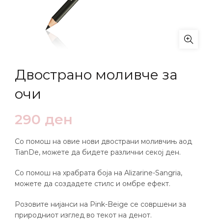
Двострано моливче за
очи
290
ден
Со помош на овие нови двострани моливчињ аод
TianDe, можете да бидете различни секој ден.
Со помош на храбрата боја на Alizarine-Sangria,
можете да создадете стилс и омбре ефект.
Розовите нијанси на Pink-Beige се совршени за
природниот изглед во текот на денот.