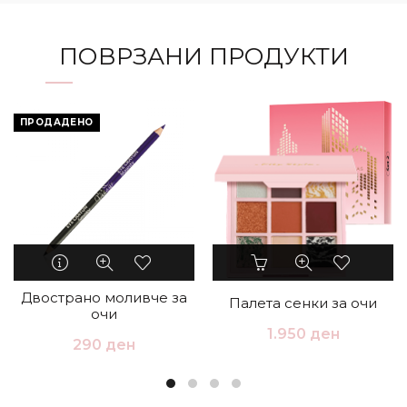
ПОВРЗАНИ ПРОДУКТИ
ПРОДАДЕНО
Двострано моливче за
Палета сенки за очи
очи
1.950
ден
290
ден