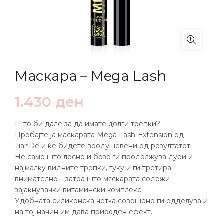
Маскара – Mega Lash
1.430
ден
Што би дале за да имате долги трепки?
Пробајте ја маскарата Mega Lash-Extension од
TianDe и ќе бидете воодушевени од резултатот!
Не само што лесно и брзо ги продолжува дури и
најмалку видните трепки, туку и ги третира
внимателно – затоа што маскарата содржи
зајакнувачки витамински комплекс.
Удобната силиконска четка совршено ги одделува и
на тој начин им дава природен ефект.