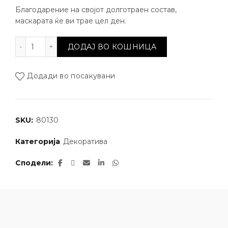
Благодарение на својот долготраен состав,
маскарата ќе ви трае цел ден.
Маскара - Mega Lash количина
ДОДАЈ ВО КОШНИЦА
Додади во посакувани
SKU:
80130
Категорија
Декоратива
Сподели