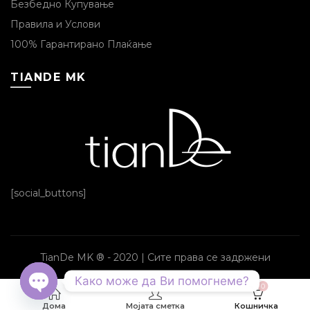
Безбедно Купување
Правила и Услови
100% Гарантирано Плаќање
TIANDE MK
[social_buttons]
TianDe MK ® - 2020 | Сите права се задржени
Како може да Ви помогнеме?
0
OPEN CHATY
Дома
Мојата сметка
Кошничка