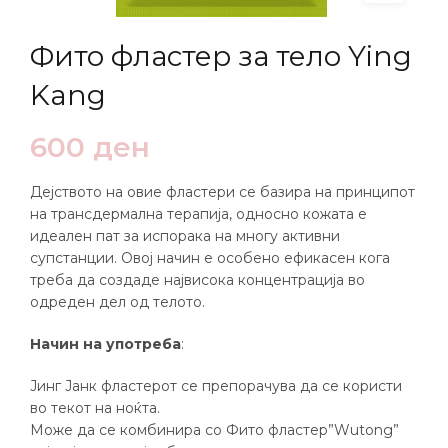
Фито фластер за тело Ying
Kang
600
ден
Дејството на овие фластери се базира на принципот
на трансдермална терапија, односно кожата е
идеален пат за испорака на многу активни
супстанции. Овој начин е особено ефикасен кога
треба да создаде највисока концентрација во
одреден дел од телото.
Начин на употреба
:
Јинг Јанк фластерот се препорачува да се користи
во текот на ноќта.
Може да се комбинира со Фито фластер”Wutong”