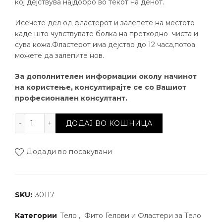
кој дејствува најдобро во текот на денот.
Исечете дел од фластерот и залепете на местото
каде што чувствувате болка на претходно чиста и
сува кожа.Фластерот има дејство до 12 часа,потоа
можете да залепите нов.
За дополнителен информации околу начинот
на користење, консултирајте се со Вашиот
професионален консултант.
Фито фластер за тело Ying Kang количина
ДОДАЈ ВО КОШНИЦА
Додади во посакувани
SKU:
30117
Категории
Тело
,
Фито Гелови и Фластери за Тело