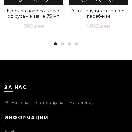
Крем за нозе со масло
Антицелулитен гел без
од сусам и нане 75 мл.
парабени
305
ден
1.052
ден
ЗА НАС
На целата територија на Р Македонија
ИНФОРМАЦИИ
За Нас