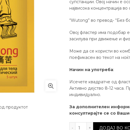
супстанции. Овој начин е о
највисока концентрација во
“Wutong” во превод- “Без бо
Овој фластер има подобар еф
засилува при движење и фи
Може да се користи во комби
поефикасен во текот на ноќт
Начин на употреба
:
Исечете квадратче од фласт
Активно дејство 8-12 часа. 
индивидуално.
За дополнителен информа
од продуктот
консултирајте се со Ваш
Фластер за тело Wuton
ДОДАЈ ВО 