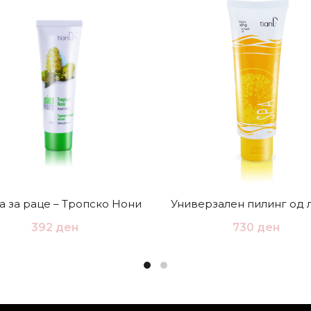
 за раце – Тропско Нони
Универзален пилинг од 
392
ден
730
ден