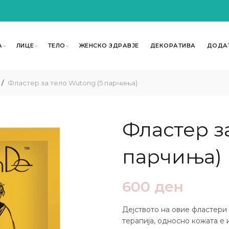
А
ЛИЦЕ
ТЕЛО
ЖЕНСКО ЗДРАВЈЕ
ДЕКОРАТИВА
ДОДА
Фластер за тело Wutong (5 парчиња)
Фластер з
парчиња)
600
ден
Дејството на овие фластери
терапија, односно кожата е 