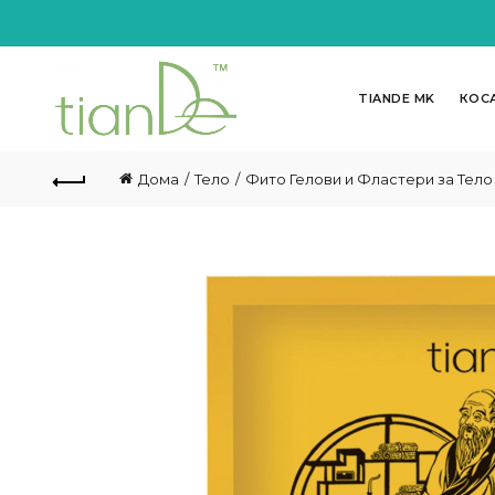
TIANDE MK
КОС
Дома
Тело
Фито Гелови и Фластери за Тело