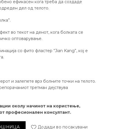
собено ефикасен кога треба да создаде
 одреден дел од телото.
лка”.
ект во текот на денот, кога болката се
зичко оптоварување.
нација со фито фластер “Jian Kang”, кој е
а.
ерот и залепете врз болните точки на телото.
Препорачаниот третман дејствува
ции околу начинот на користење,
иот професионален консултант.
g (5 парчиња) количина
КОШНИЦА
Додади во посакувани