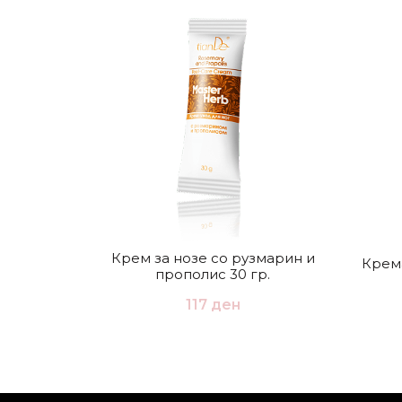
Крем за нозе со рузмарин и
Крема
прополис 30 гр.
117
ден