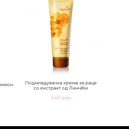
Подмладувачка крема за раце
лимон
Змис
со екстракт од ЛинчЖи
545
ден