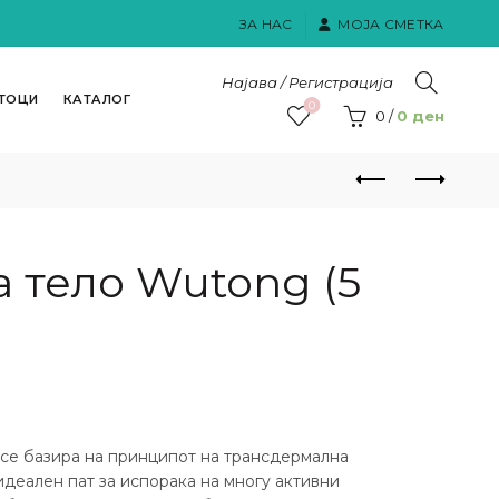
ЗА НАС
МОЈА СМЕТКА
Најава / Регистрација
ТОЦИ
КАТАЛОГ
0
0
/
0
ден
а тело Wutong (5
 се базира на принципот на трансдермална
идеален пат за испорака на многу активни