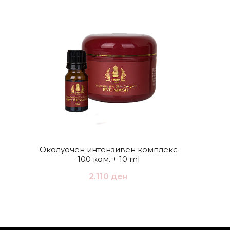
ПРОДАД
Околуочен интензивен комплекс
Пилинг о
100 ком. + 10 ml
2.110
ден