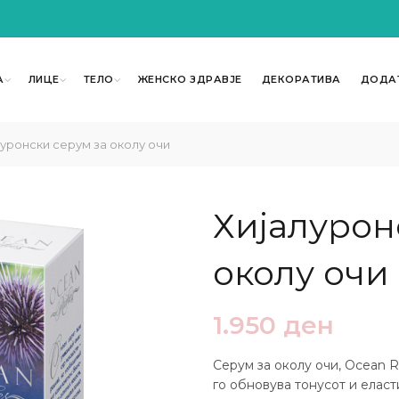
А
ЛИЦЕ
ТЕЛО
ЖЕНСКО ЗДРАВЈЕ
ДЕКОРАТИВА
ДОДА
уронски серум за околу очи
Хијалурон
околу очи
1.950
ден
Серум за околу очи, Ocean R
го обновува тонусот и еласт