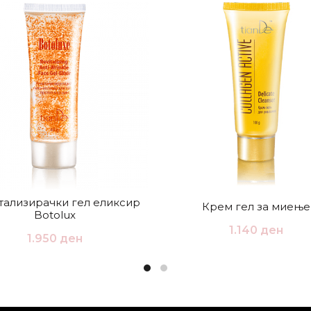
тализирачки гел еликсир
Крем гел за миење
Botolux
1.140
ден
1.950
ден