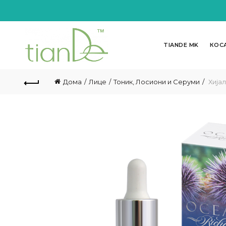
TIANDE MK
КОС
Дома
Лице
Тоник, Лосиони и Серуми
Хијал