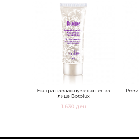
Екстра навлажнувачки гел за
Реви
лице Botolux
1.630
ден