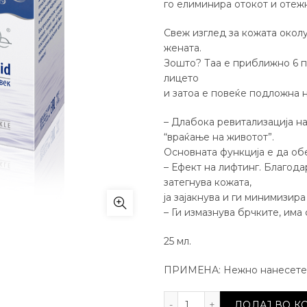
го елиминира отокот и отеж
Свеж изглед за кожата околу 
жената.
Зошто? Таа е приближно 6 п
лицето
и затоа е повеќе подложна н
– Длабока ревитализација н
“враќање на животот”.
Основната функција е да об
– Ефект на лифтинг. Благода
затегнува кожата,
ја зајакнува и ги минимизира
– Ги измазнува брчките, има
25 мл.
ПРИМЕНА: Нежно нанесете г
Хијалуронски серум за
ДОДАЈ ВО 