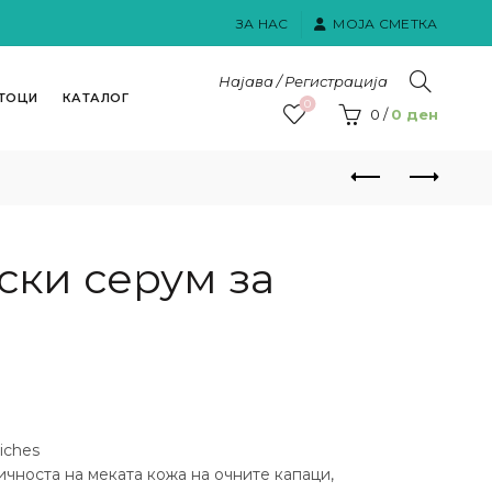
ЗА НАС
МОЈА СМЕТКА
Најава / Регистрација
ТОЦИ
КАТАЛОГ
0
0
/
0
ден
ски серум за
iches
ичноста на меката кожа на очните капаци,