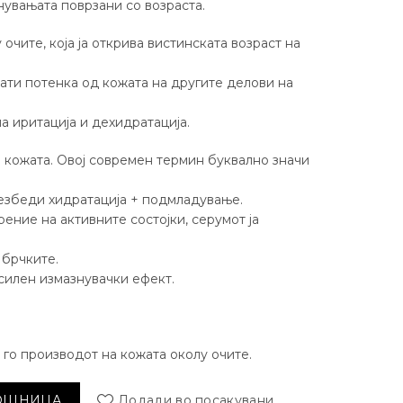
нувањата поврзани со возраста.
очите, која ја открива вистинската возраст на
ати потенка од кожата на другите делови на
а иритација и дехидратација.
а кожата. Овој современ термин буквално значи
езбеди хидратација + подмладување.
рение на активните состојки, серумот ја
 брчките.
 силен измазнувачки ефект.
о производот на кожата околу очите.
 околу очи количина
КОШНИЦА
Додади во посакувани