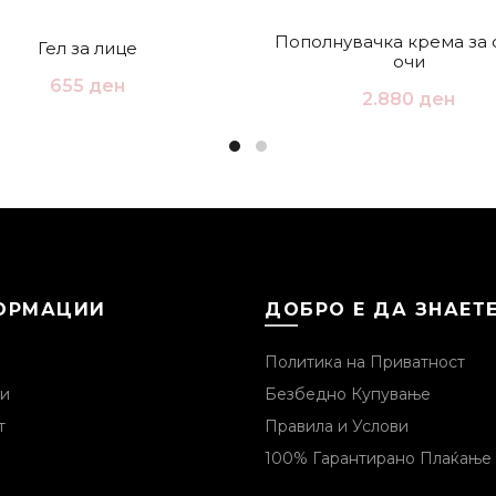
Пополнувачка крема за 
Гел за лице
очи
655
ден
2.880
ден
ОРМАЦИИ
ДОБРО Е ДА ЗНАЕТ
Политика на Приватност
и
Безбедно Купување
т
Правила и Услови
100% Гарантирано Плаќање