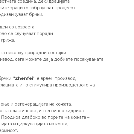
отната средина, дехидрацијата
вите зраци го забрзуваат процесот
едизвикуваат брчки.
ден со возраста,
рво се случуваат поради
 грижа.
 на неколку природни состојки
звод, сега можете да ја добиете посакуваната
 брчки
“Zhenfei”
е врвен производ
лацијата и го стимулира производството на
ење и регенерацијата на кожата.
о на еластичност, интензивно хидрира
. Продира длабоко во порите на кожата –
јата и циркулацијата на крвта,
ермисот.