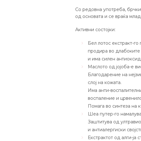
Со редовна употреба, брчк
од основата и се враќа мла
Активни состојки:
Бел лотос екстракт-го
продира во длабоките
и има силен антиоксид
Маслото од јојоба-е в
Благодарение на нејзи
слој на кожата.
Има анти-воспалителни
воспаление и црвенило
Помага во синтеза на к
Шеа путер-го намалува
Заштитува од ултрави
и антиалергиски својст
Екстрактот од алги-ја с