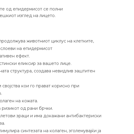
ите од епидермисот се полни
дешкиот изглед на лицето.
 продолжува животниот циклус на клетките,
 слоеви на епидермисот
ативен ефект.
истински еликсир за вашето лице.
ната структура, создава невидлив заштитен
 својства кои го прават корисно при
.
олаген на кожата.
 ризикот од рани брчки.
олетови зраци и има докажани антибактериски
ва.
тимулира синтезата на колаген, зголемувајќи ја