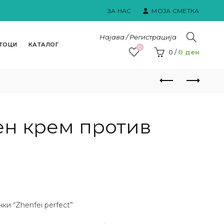
ЗА НАС
МОЈА СМЕТКА
Најава / Регистрација
ТОЦИ
КАТАЛОГ
0
0
/
0
ден
ен крем против
и “Zhenfei perfect”