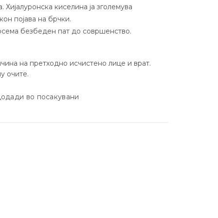
. Хијалуронска киселина ја зголемува
кон појава на брчки.
осема безбеден пат до совршенство.
чина на претходно исчистено лице и врат.
у очите.
одади во посакувани