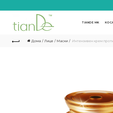
TIANDE MK
КОС
Дома
Лице
Маски
Интензивен крем проти