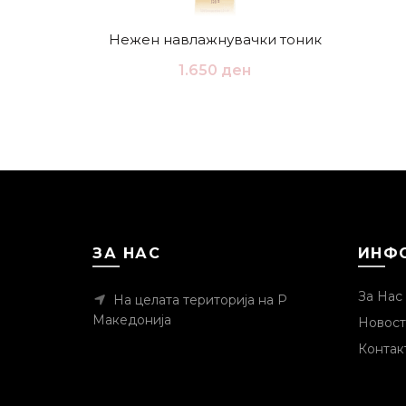
Нежен навлажнувачки тоник
1.650
ден
ЗА НАС
ИНФ
За Нас
На целата територија на Р
Македонија
Новост
Контак