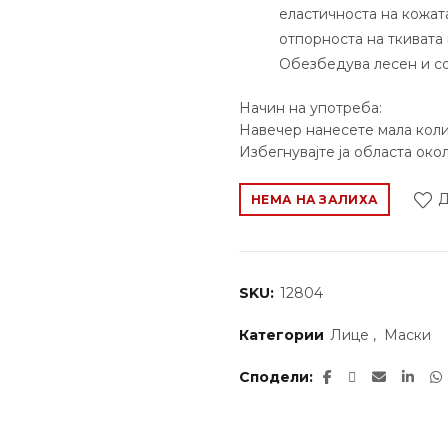
еластичноста на кожата
отпорноста на ткивата 
Обезбедува лесен и с
Начин на употреба:
Навечер нанесете мала коли
Избегнувајте ја областа окол
Д
НЕМА НА ЗАЛИХА
SKU:
12804
Категории
Лице
,
Маски
Сподели