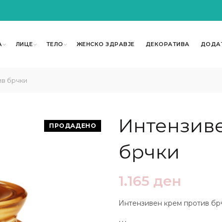
А
ЛИЦЕ
ТЕЛО
ЖЕНСКО ЗДРАВЈЕ
ДЕКОРАТИВА
ДОДА
в брчки
Интензив
ПРОДАДЕНО
брчки
1.165
ден
Интензивен крем против брчк