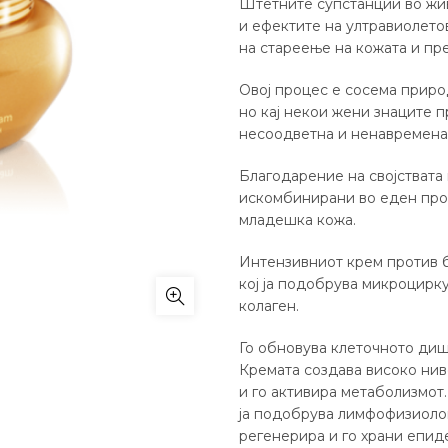
Штетните супстанции во жив
и ефектите на ултравиолето
на стареење на кожата и пр
Овој процес е сосема приро
но кај некои жени знаците п
несоодветна и ненавремена
Благодарение на својствата
искомбинирани во еден прои
младешка кожа.
Интензивниот крем против
кој ја подобрува микроцирку
колаген.
Го обновува клеточното диш
Кремата создава високо нив
и го активира метаболизмот
ја подобрува лимфофизиологи
регенерира и го храни епид