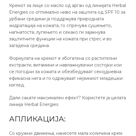
Кремот за лице со масло од арган од линијата Herbal
Energies со оптимално ниво на заштита од SPF 10 за
урбани средини ја поддржува природната
хидратација на кожата, го спречува сушењето,
напнатоста, лупењето и секако ги зајакнува
заштитните функции на кожата при стрес и во
загадена средина.
Формулата на кремот е збогатена со растителни
екстракти, витамини и навлажнувачки состојки кои
се погодни за кожата и обезбедуваат секојдневна
ефикасна нега и го одржуваат нејзиниот младешки
изглед.
Дали сакате максимален ефект? Користете ја целата
линија Herbal Energies
АПЛИКАЦИЈА:
Со кружни движења, нанесете мала количина крем