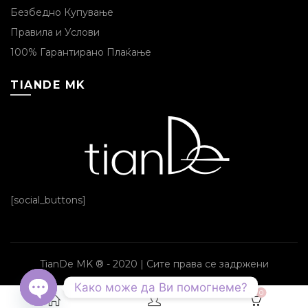
Безбедно Купување
Правила и Услови
100% Гарантирано Плаќање
TIANDE MK
[social_buttons]
TianDe MK ® - 2020 | Сите права се задржени
Како може да Ви помогнеме?
0