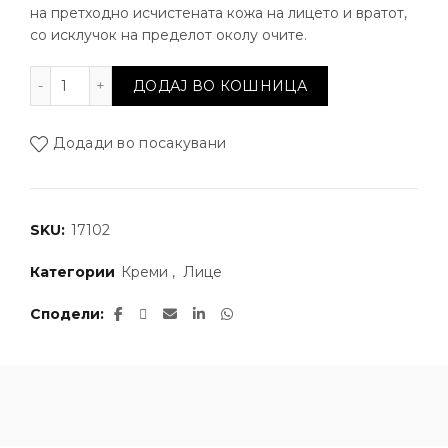
на претходно исчистената кожа на лицето и вратот,
со исклучок на пределот околу очите.
Крем за лице со арганово масло количина
ДОДАЈ ВО КОШНИЦА
Додади во посакувани
SKU:
17102
Категории
Креми
,
Лице
Сподели