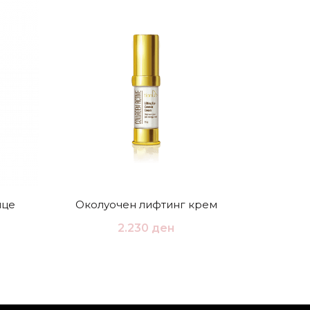
ице
Околуочен лифтинг крем
Гел з
2.230
ден