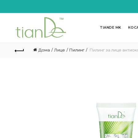
TIANDE MK
КОС
Дома
Лице
Пилинг
Пилинг за лице антио