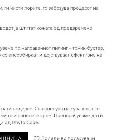
и, ги чисти порите, го забрзува процесот на
зводот ја штитат кожата од предвремено
ваме по направениот пилинг – тоник-бустер,
о се апсорбираат и дејствуваат ефективно на
 пати неделно. Се нанесува на сува кожа со
ијте и нанесете крем. Препорачуваме да ги
и од Phyto Code.
ксидантен PhytoCode количина
КОШНИЦА
Додади во посакувани