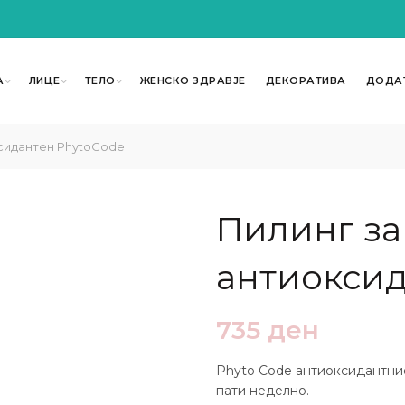
А
ЛИЦЕ
ТЕЛО
ЖЕНСКО ЗДРАВЈЕ
ДЕКОРАТИВА
ДОДА
ксидантен PhytoCode
Пилинг за
антиоксид
735
ден
Phyto Code антиоксидантниот
пати неделно.