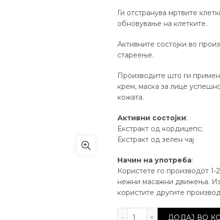
Ги отстранува мртвите клетк
обновување на клетките.
Активните состојки во прои
стареење.
Производите што ги примену
крем, маска за лице успешн
кожата.
Активни состојки
:
Екстракт од кордицепс;
Екстракт од зелен чај
Начин на употреба
:
Користете го производот 1-2
нежни масажни движења. Изм
користите другите производ
Пилинг за лице антио
ДОДАЈ ВО 