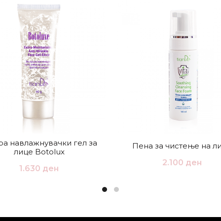
ра навлажнувачки гел за
Пена за чистење на л
лице Botolux
2.100
ден
1.630
ден