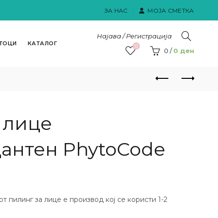
ЗА НАС
МОЈА СМЕТКА
Најава / Регистрација
ТОЦИ
КАТАЛОГ
0
0
/
0
ден
 лице
антен PhytoCode
 пилинг за лице е производ кој се користи 1-2