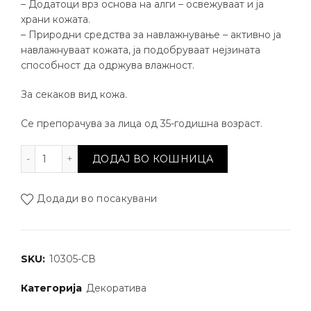
– Додатоци врз основа на алги – освежуваат и ја
храни кожата.
– Природни средства за навлажнување – активно ја
навлажнуваат кожата, ја подобруваат нејзината
способност да одржува влажност.
За секаков вид кожа.
Се препорачува за лица од 35-годишна возраст.
Тонална крема за лице (светла) количина
ДОДАЈ ВО КОШНИЦА
Додади во посакувани
SKU:
10305-СВ
Категорија
Декоратива