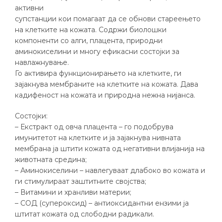
активни
супстанции кои помагаат да се обнови стареењето
на клетките на кожата. Содржи биолошки
компоненти со алги, плацента, природни
аминокиселини и многу ефикасни состојки за
навлажнување.
Го активира функционирањето на клетките, ги
зајакнува мембраните на клетките на кожата. Дава
кадифеност на кожата и природна нежна нијанса.
Состојки:
– Екстракт од овча плацента – го подобрува
имунитетот на клетките и ја зајакнува нивната
мембрана ја штити кожата од негативни влијанија на
животната средина;
– Аминокиселини – навлегуваат длабоко во кожата и
ги стимулираат заштитните својства;
– Витамини и хранливи материи;
– СОД (супероксид) – антиоксидантни ензими ја
штитат кожата од слободни радикали.