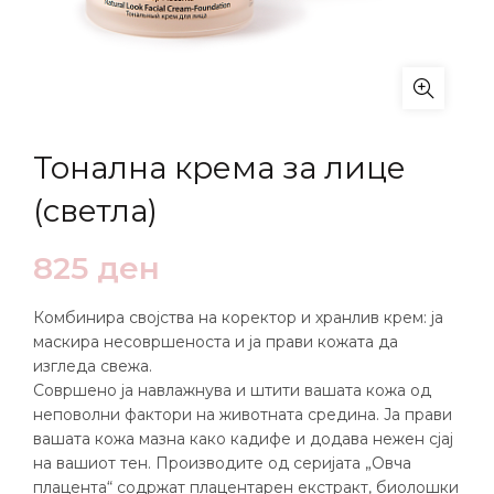
Тонална крема за лице
(светла)
825
ден
Комбинира својства на коректор и хранлив крем: ја
маскира несовршеноста и ја прави кожата да
изгледа свежа.
Совршено ја навлажнува и штити вашата кожа од
неповолни фактори на животната средина. Ја прави
вашата кожа мазна како кадифе и додава нежен сјај
на вашиот тен. Производите од серијата „Овча
плацента“ содржат плацентарен екстракт, биолошки