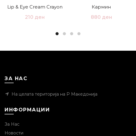
Lip & Eye Cream Crayon
Кармин
210
ден
880
ден
ЗА НАС
На целата територија на Р Македонија
ИНФОРМАЦИИ
За Нас
Новости