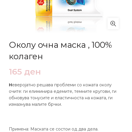
Околу очна маска , 100%
колаген
165
ден
Н
еверојатно решава проблеми со кожата околу
очите: ги елиминира едемите, темните кругови, ги
обновува тонусите и еластичноста на кожата, ги
измазнува малите брчки.
Примена: Маската се состои од два дела.