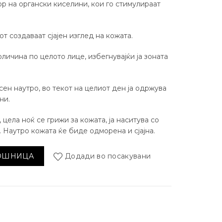
ор на органски киселини, кои го стимулираат
т создаваат сјајен изглед на кожата.
оличина по целото лице, избегнувајќи ја зоната
ен наутро, во текот на целиот ден ја одржува
ни.
 цела ноќ се грижи за кожата, ја наситува со
 Наутро кожата ќе биде одморена и сјајна.
гел за лице Botolux количина
КОШНИЦА
Додади во посакувани