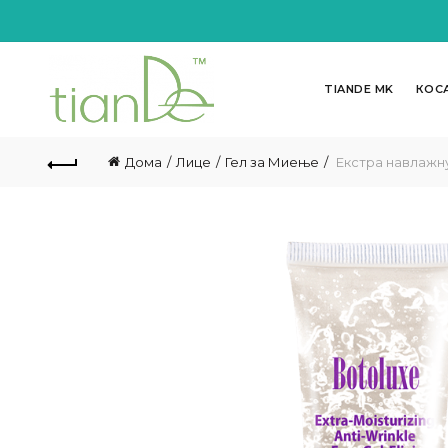
TIANDE MK
КОС
Дома
Лице
Гел за Миење
Екстра навлажну