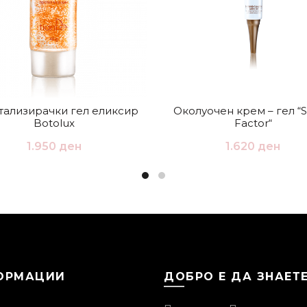
тализирачки гел еликсир
Околуочен крем – гел “
Botolux
Factor“
1.950
ден
1.620
ден
ОРМАЦИИ
ДОБРО Е ДА ЗНАЕТ