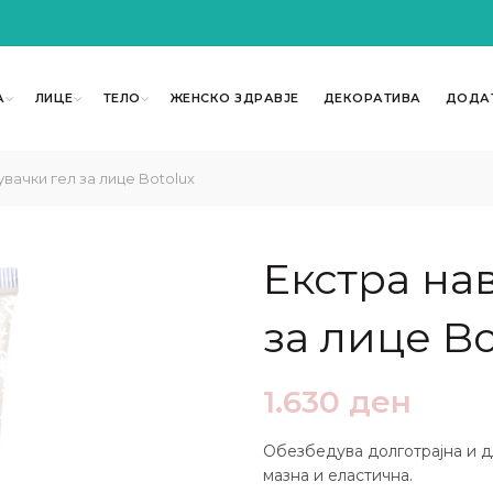
А
ЛИЦЕ
ТЕЛО
ЖЕНСКО ЗДРАВЈЕ
ДЕКОРАТИВА
ДОДА
вачки гел за лице Botolux
Екстра на
за лице Bo
1.630
ден
Обезбедува долготрајна и дл
мазна и еластична.