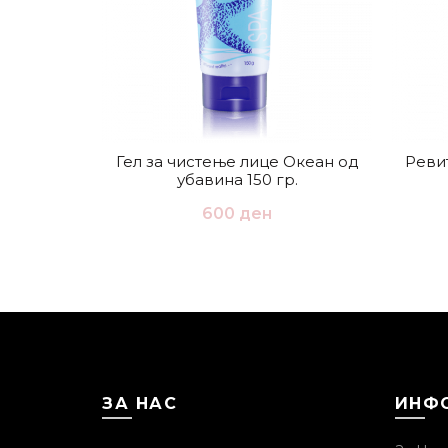
Гел за чистење лице Океан од
Реви
убавина 150 гр.
600
ден
ЗА НАС
ИНФ