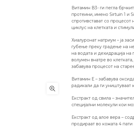
Витамин В3- ги пегла брчки
протеини, имено Sirtuin 1 и S
спротивстават со процесот 
циклус на клетката и стимул
Хиалуронат натриум – ја зас
губење преку градење на н
на водата и дехидрација на
волумен внатре во клетката, 
забавува процесот на старе
Витамин Е – забавува оксид
радикали да ги уништуваат 
Екстракт од свила – значите
специјални молекули кои мо
Екстракт од алое вера – со
продираат во кожата 4 пати