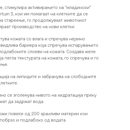
те, стимулира активирањето на “младински”
irtuin 3, кои им помагаат на клетките да се
на стареење, го продолжуваат животниот
ираат производство на нови клетки.
итува кожата со влага и спречува нејзино
евидлива бариера која спречува испарувањето
 подлабоките слоеви на кожата. Создава желе
ја пегла текстурата на кожата, го спречува и го
ење.
ација на липидите и забранува на слободните
клетките.
лно се зголемува нивото на хидратација преку
жат да задржат вода.
држи повеќе од 200 хранливи материи кои
 побрзо и подлабоко од водата.