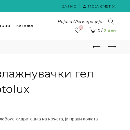
ЗА НАС
МОЈА СМЕТКА
Најава / Регистрација
ТОЦИ
КАТАЛОГ
0
0
/
0
ден
влажнувачки гел
tolux
абока хидратација на кожата, ја прави кожата