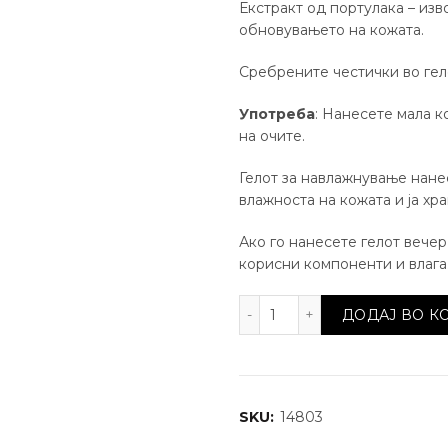
Екстракт од портулака – изв
обновувањето на кожата.
Сребрените честички во гело
Употреба
: Нанесете мала к
на очите.
Гелот за навлажнување нанес
влажноста на кожата и ја хра
Ако го нанесете гелот вечер,
корисни компоненти и влага.
Екстра навлажнувачки 
ДОДАЈ ВО 
SKU:
14803