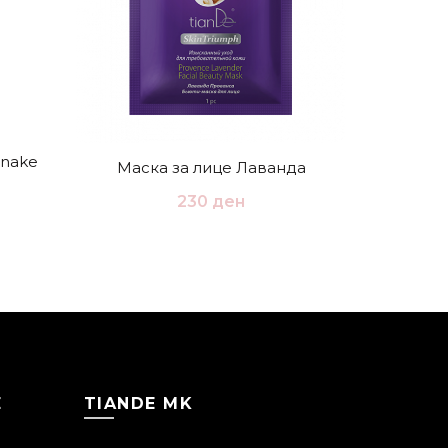
Snake
Маска за лице Лаванда
Гел з
230
ден
Е
TIANDE MK