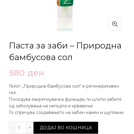
Паста за заби – Природна
бамбусова сол
580
ден
Гелот „Природна бамбусова сол“ e регенеративен
гел.
Поседува закрепнувачка функција, ги штити забите
од заболувања на непцата и крвавење
Го спречува создавањето на забен камен и шуплини.
Паста за заби - Природна бамбусова сол количина
ДОДАЈ ВО КОШНИЦА