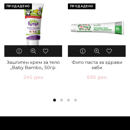
ПРОДАДЕНО
ПРОДАДЕНО
Заштитен крем за тело
Фито паста за здрави
„Baby Bambo„ 50гр.
заби
245
ден
695
ден