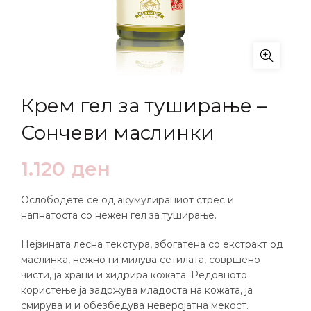
Крем гел за туширање –
Сончеви маслинки
1.120
ден
Ослободете се од акумулираниот стрес и
напнатоста со нежен гел за туширање.
Нејзината лесна текстура, збогатена со екстракт од
маслинка, нежно ги милува сетилата, совршено
чисти, ја храни и хидрира кожата. Редовното
користење ја задржува младоста на кожата, ја
смирува и и обезбедува неверојатна мекост.