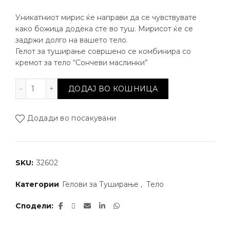
Уникатниот мирис ќе направи да се чувствувате
како божица додека сте во туш. Мирисот ќе се
задржи долго на вашето тело.
Гелот за туширање совршено се комбинира со
кремот за тело “Сончеви маслинки”
Крем гел за туширање - Сончеви маслинки количин
ДОДАЈ ВО КОШНИЦА
Додади во посакувани
SKU:
32602
Категории
Гелови за Туширање
,
Тело
Сподели