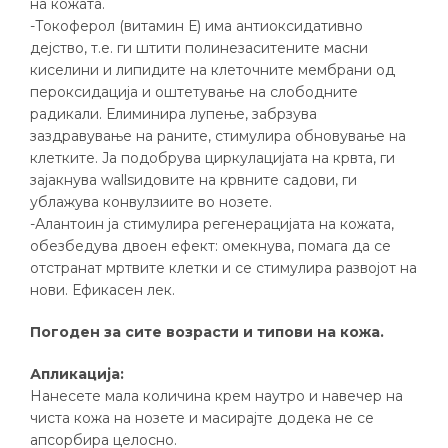
на кожата.
-Токоферол (витамин Е) има антиоксидативно
дејство, т.е. ги штити полинезаситените масни
киселини и липидите на клеточните мембрани од
пероксидација и оштетување на слободните
радикали. Елиминира лупење, забрзува
заздравување на раните, стимулира обновување на
клетките. Ја подобрува циркулацијата на крвта, ги
зајакнува wallsидовите на крвните садови, ги
ублажува конвулзиите во нозете.
-Алантоин ја стимулира регенерацијата на кожата,
обезбедува двоен ефект: омекнува, помага да се
отстранат мртвите клетки и се стимулира развојот на
нови. Ефикасен лек.
Погоден за сите возрасти и типови на кожа.
Апликација:
Нанесете мала количина крем наутро и навечер на
чиста кожа на нозете и масирајте додека не се
апсорбира целосно.