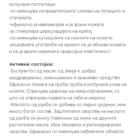
испукани потпетици;
-ги омекнува непријателските слоеви на петиците и
стапалата;
-ефикасно ја навлажнува и ја храни кожата;
-ја стимулира циркулацијата на крвта;
-ги омекнува кутикулите на ноктите на нозете;
-редовната употреба на кремот ќе ја обнови кожата
и ќе ја врати нејзината природна еластичност.
Активни состојки:
-Екстрактот од масло од змија е добро
заздравувачко, омекнувачко и хранливо средство.
Ефикасно помага на груба, груба и испукана кожа на
нозете. Спречува ширење на микроорганизми, со
што се спречува појавата на габи и мириси.
-Маслото од јојоба се добива со ладно цедење, има
многу богат состав. Заштитните својства на маслото
од јојоба се многу повисоки од оние на другите
растителни масла. Има лековити и регенерирачки
својства. Ефикасно ги омекнува набиените области