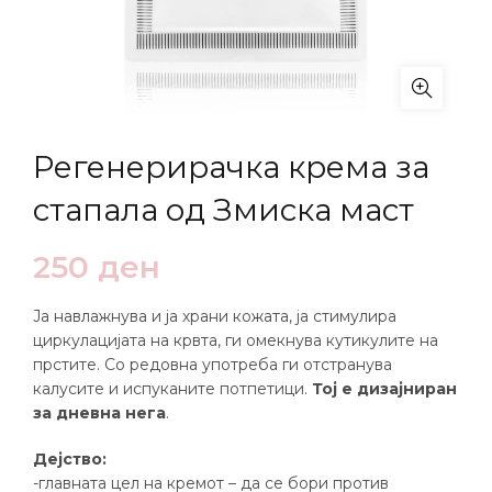
Регенерирачка крема за
стапала од Змиска маст
250
ден
Ја навлажнува и ја храни кожата, ја стимулира
циркулацијата на крвта, ги омекнува кутикулите на
прстите. Со редовна употреба ги отстранува
калусите и испуканите потпетици.
Тој е дизајниран
за дневна нега
.
Дејство:
-главната цел на кремот – да се бори против