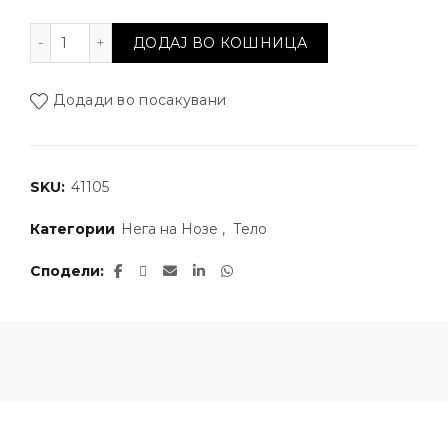
Регенерирачка крема за стапала од Змиска маст к
ДОДАЈ ВО КОШНИЦА
Додади во посакувани
SKU:
41105
Категории
Нега на Нозе
,
Тело
Сподели