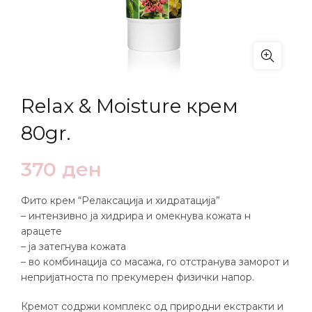
Relax & Moisture крем
80gr.
370
ден
Фито крем “Релаксација и хидратација”
– интензивно ја хидрира и омекнува кожата н
арацете
– ја затегнува кожата
– во комбинација со масажа, го отстранува заморот и
непријатноста по прекумерен физички напор.
Кремот содржи комплекс од природни екстракти и