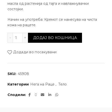
масла од растенија од тајга и навлажнувачки
состојки.
Начин на употреба: Кремот се нанесува на чиста
кожа на рацете.
Relax & Moisture крем 80gr. количина
ДОДАЈ ВО КОШНИЦА
Додади во посакувани
SKU:
45908
Категории
Нега на Раце
,
Тело
Сподели