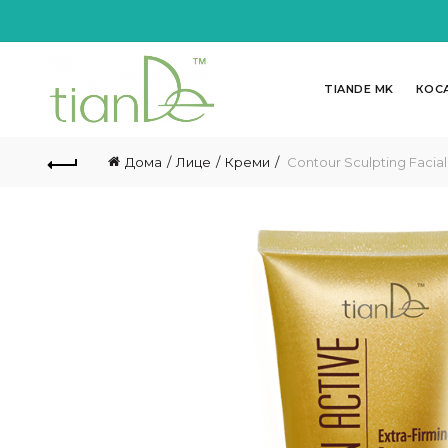
TIANDE MK
КОС
Дома
Лице
Креми
Contour Sculpting Facial