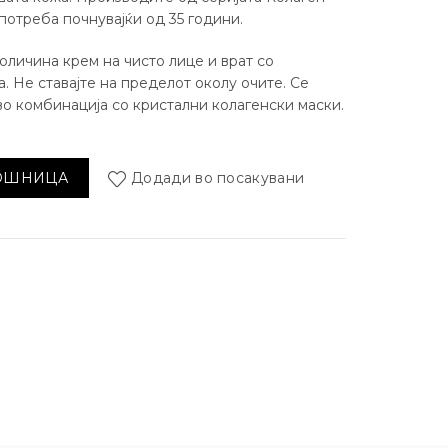
потреба почнувајќи од 35 години.
личина крем на чисто лице и врат со
 Не ставајте на пределот околу очите. Се
во комбинација со кристални колагенски маски.
l Gel количина
КОШНИЦА
Додади во посакувани