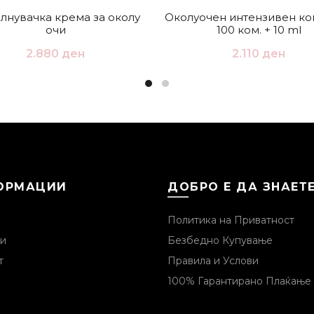
лнувачка крема за околу
Околуочен интензивен ко
очи
100 ком. + 10 ml
2.880
ден
2.110
ден
ОРМАЦИИ
ДОБРО Е ДА ЗНАЕТ
Политика на Приватност
и
Безбедно Купување
т
Правила и Услови
100% Гарантирано Плаќање