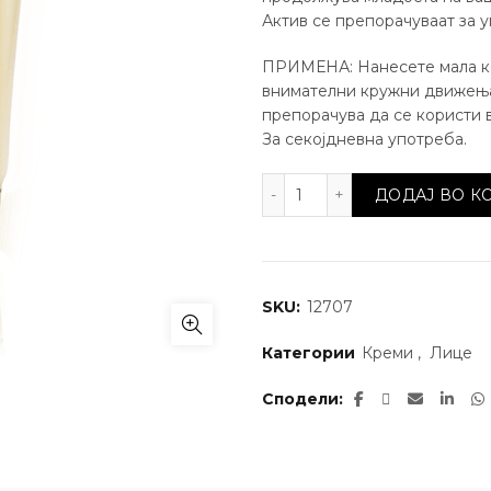
Актив се препорачуваат за у
ПРИМЕНА: Нанесете мала ко
внимателни кружни движења.
препорачува да се користи 
За секојдневна употреба.
Contour Sculpting Facia
ДОДАЈ ВО 
SKU:
12707
Категории
Креми
,
Лице
Сподели