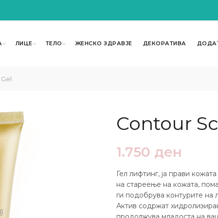
А
ЛИЦЕ
ТЕЛО
ЖЕНСКО ЗДРАВЈЕ
ДЕКОРАТИВА
ДОДА
 Gel
Contour Sc
1.750
ден
Гел лифтинг, ја прави кожат
на стареење на кожата, пом
ги подобрува контурите на 
Актив содржат хидролизиран 
продолжува младоста на ваш