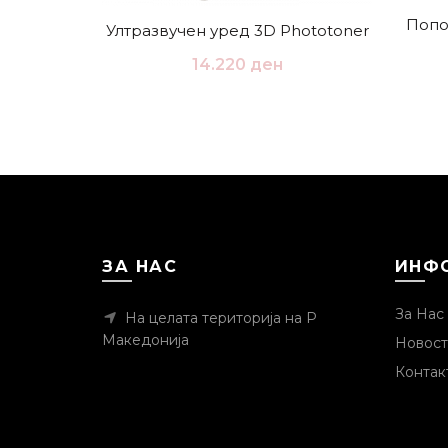
Попо
Ултразвучен уред 3D Phototoner
14.220
ден
ЗА НАС
ИНФ
За Нас
На целата територија на Р
Македонија
Новост
Контак