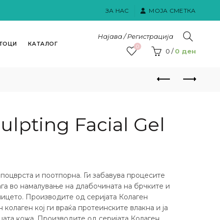
ЗА НАС
МОЈА СМЕТКА
Најава / Регистрација
ТОЦИ
КАТАЛОГ
0
0
/
0
ден
ulpting Facial Gel
а поцврста и поотпорна. Ги забавува процесите
ага во намалување на длабочината на брчките и
лицето. Производите од серијата Колаген
колаген кој ги враќа протеинските влакна и ја
ата кожа. Производите од серијата Колаген