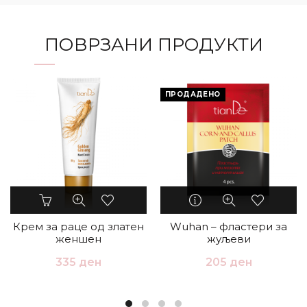
ПОВРЗАНИ ПРОДУКТИ
ПРОДАДЕНО
Крем за раце од златен
Wuhan – фластери за
женшен
жуљеви
335
ден
205
ден