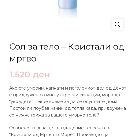
Сол за тело – Кристали од
мртво
1.520
ден
Ако сте уморни, напнати и поголемиот дел од денот
е придружен со многу стресни ситуации, мора да
“украдете” некое време за да се опуштите дома.
Постои ли поубав начин од топла када, придружена
со нежна грижа за вашето уморно тело?
Особено за оваа цел создадовме телесна сол
“Кристали од Мртвото Море”. Производот ја