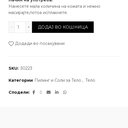
Начин на употреба:
Нанесете мала количина на кожата и нежно
масирајте,потоа исплакнете.
Сол за тело - Кристали од мртво количина
ДОДАЈ ВО КОШНИЦА
Додади во посакувани
SKU:
30223
Категории
Пилинг и Соли за Тело
,
Тело
Сподели