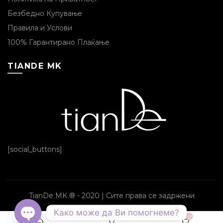
Безбедно Купување
Правила и Услови
100% Гарантирано Плаќање
TIANDE MK
[social_buttons]
TianDe MK ® - 2020 | Сите права се задржени
Како може да Ви помогнеме?
0