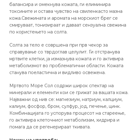
балансира и омекнува кожата, ги елиминира
токсините и остава чувство на свиленкасто мазна
кожа.Свежината и аромата на морскиот брег се
смируваат, тонизираат и даваат сензуална свежина
по користењето на солта.
Солта за тело е совршена при прв чекор за
справување со тврдоглав целулит. Ги отстранува
мртвите клетки, ја измазнува кожата и го активира
метаболизмот во проблематични области. Кожата
станува поеластична и видливо освежена.
Мртвото Море Сол содржи широк спектар на
минерали и елементи кои се грижат за вашата кожа.
Најважни од нив се: магнезиум, натриум, калциум,
калиум, фосфор, бром, сулфур, јод, печење, цинк.
Комбинацијата го успорува процесот на стареење,
го активира клеточниот метаболизам, хидрира и
помага да се регенерираат ткивата.