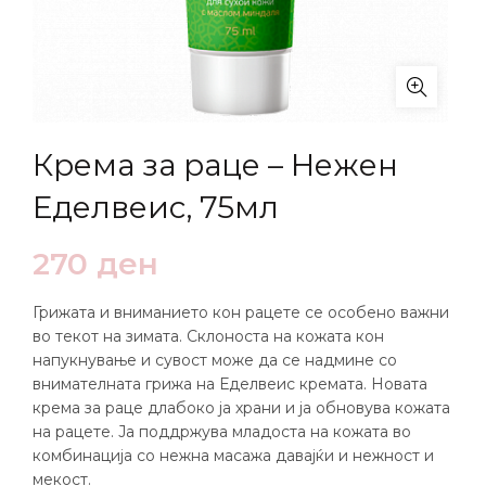
Крема за раце – Нежен
Еделвеис, 75мл
270
ден
Грижата и вниманието кон рацете се особено важни
во текот на зимата. Склоноста на кожата кон
напукнување и сувост може да се надмине со
внимателната грижа на Еделвеис кремата. Новата
крема за раце длабоко ја храни и ја обновува кожата
на рацете. Ја поддржува младоста на кожата во
комбинација со нежна масажа давајќи и нежност и
мекост.