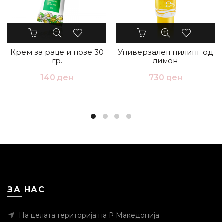
Крем за раце и нозе 30
Универзален пилинг од
гр.
лимон
140
ден
730
ден
ЗА НАС
На целата територија на Р Македонија