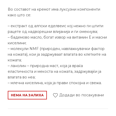
Во составот на кремот има луксузни компоненти
како што се:
– екстракт од алпски еделвеис кој нежно ги штити
рацете од надворешни влијанија и ги омекнува;
– бадемово масло, богат извор на витамин Е и масни
киселини;
– молекули NMF (природен, навлажнувачки фактор
на кожата), кои ја задржуваат влагата во клетките на
кожата;
– ланолин – природна маст, која ја враќа
еластичноста и мекоста на кожата, задржувајќи ја
влагата во неа;
– млечна киселина, која ја прави спокојна и свежа.
Додади во посакувани
НЕМА НА ЗАЛИХА