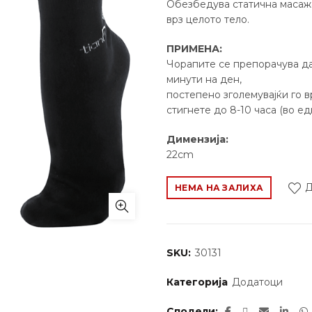
Обезбедува статична масажа
врз целото тело.
ПРИМЕНА:
Чорапите се препорачува да
минути на ден,
постепено зголемувајќи го 
стигнете до 8-10 часа (во ед
Димензија:
22cm
Д
НЕМА НА ЗАЛИХА
SKU:
30131
Категорија
Додатоци
Сподели