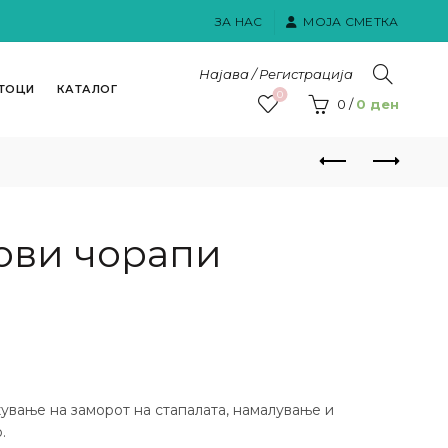
ЗА НАС
МОЈА СМЕТКА
Најава / Регистрација
ТОЦИ
КАТАЛОГ
0
0
/
0
ден
ови чорапи
ување на заморот на стапалата, намалување и
.