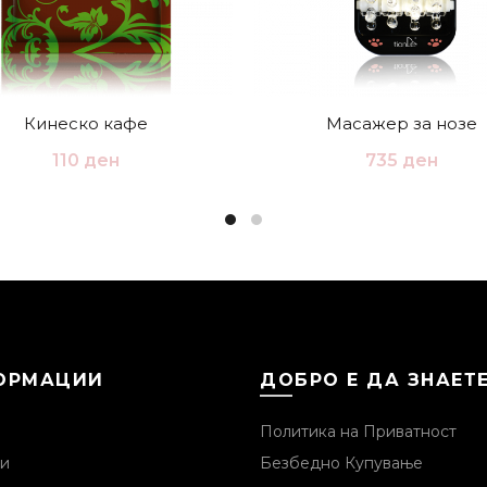
Кинеско кафе
Масажер за нозе
110
ден
735
ден
ОРМАЦИИ
ДОБРО Е ДА ЗНАЕТ
Политика на Приватност
и
Безбедно Купување