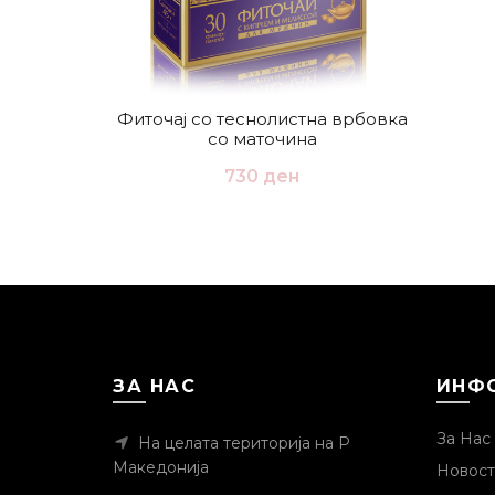
Фиточај со теснолистна врбовка
со маточина
730
ден
ЗА НАС
ИНФ
За Нас
На целата територија на Р
Македонија
Новост