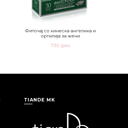
Фиточај со кинеска ангелика и
Чај за ма
ортилија за жени
730
ден
Е
TIANDE MK