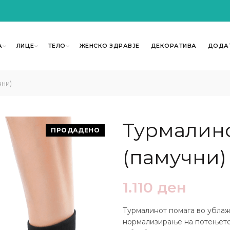
А
ЛИЦЕ
ТЕЛО
ЖЕНСКО ЗДРАВЈЕ
ДЕКОРАТИВА
ДОДА
ни)
Турмалин
ПРОДАДЕНО
(памучни)
1.110
ден
Турмалинoт помага во ублаж
нормализирање на потењето