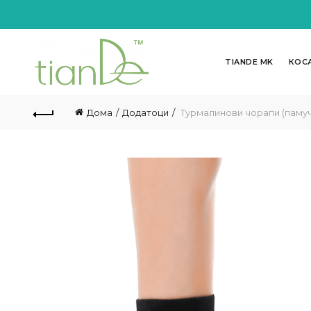
TIANDE MK
КОС
Дома
Додатоци
Турмалинови чорапи (памуч