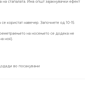
 на стапалата. Има општ зајакнувачки ефект
 се користат навечер. Започнете од 10-15
времетраењето на носењето се додека не
на ноќ).
одади во посакувани