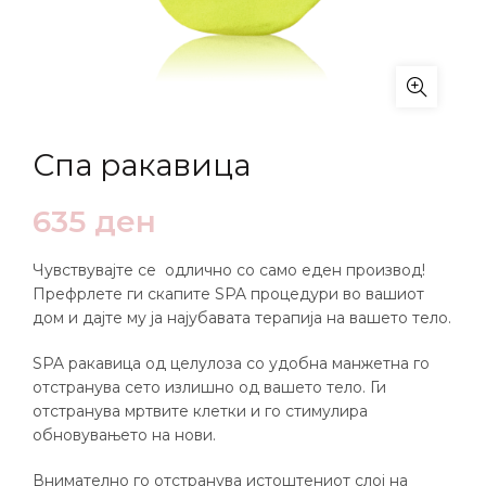
Спа ракавица
635
ден
Чувствувајте се одлично со само еден производ!
Префрлете ги скапите SPA процедури во вашиот
дом и дајте му ја најубавата терапија на вашето тело.
SPA ракавица од целулоза со удобна манжетна го
отстранува сето излишно од вашето тело. Ги
отстранува мртвите клетки и го стимулира
обновувањето на нови.
Внимателно го отстранува истоштениот слој на