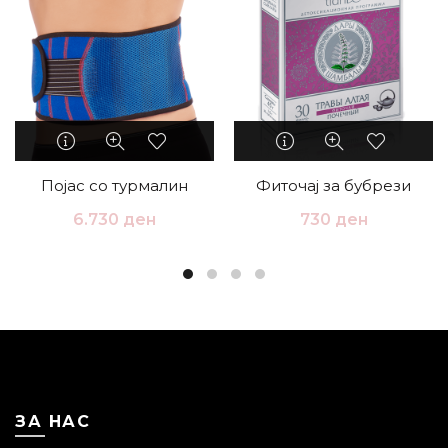
Појас со турмалин
Фиточај за бубрези
6.730
ден
730
ден
ЗА НАС