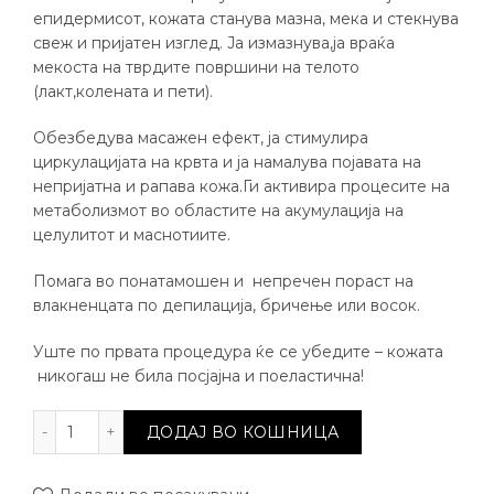
епидермисот, кожата станува мазна, мека и стекнува
свеж и пријатен изглед. Ја измазнува,ја враќа
мекоста на тврдите површини на телото
(лакт,колената и пети).
Обезбедува масажен ефект, ја стимулира
циркулацијата на крвта и ја намалува појавата на
непријатна и рапава кожа.Ги активира процесите на
метаболизмот во областите на акумулација на
целулитот и маснотиите.
Помага во понатамошен и непречен пораст на
влакненцата по депилација, бричење или восок.
Уште по првата процедура ќе се убедите – кожата
никогаш не била посјајна и поеластична!
Спа ракавица количина
ДОДАЈ ВО КОШНИЦА