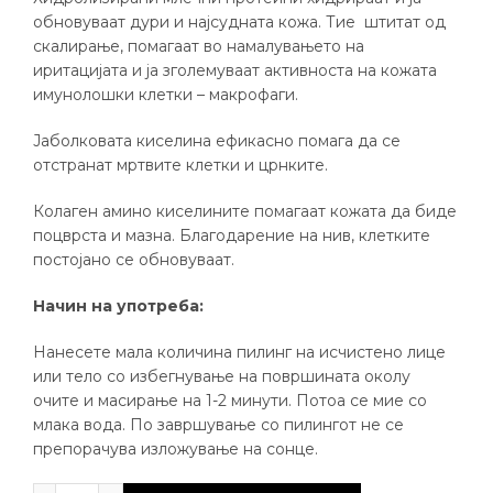
обновуваат дури и најсудната кожа. Тие штитат од
скалирање, помагаат во намалувањето на
иритацијата и ја зголемуваат активноста на кожата
имунолошки клетки – макрофаги.
Јаболковата киселина ефикасно помага да се
отстранат мртвите клетки и црнките.
Колаген амино киселините помагаат кожата да биде
поцврста и мазна. Благодарение на нив, клетките
постојано се обновуваат.
Начин на употреба:
Нанесете мала количина пилинг на исчистено лице
или тело со избегнување на површината околу
очите и масирање на 1-2 минути. Потоа се мие со
млака вода. По завршување со пилингот не се
препорачува изложување на сонце.