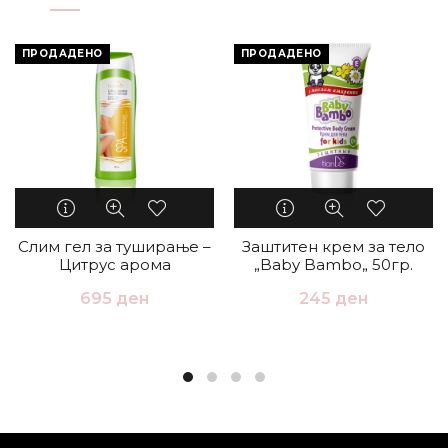
ПРОДАДЕНО
ПРОДАДЕНО
Слим гел за туширање –
Заштитен крем за тело
Цитрус арома
„Baby Bambo„ 50гр.
695
ден
245
ден