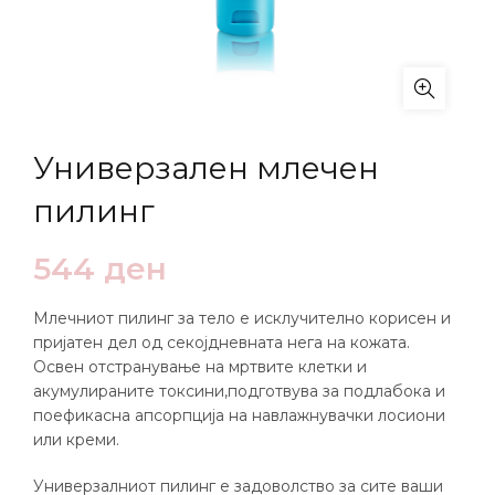
Универзален млечен
пилинг
544
ден
Млечниот пилинг за тело е исклучително корисен и
пријатен дел од секојдневната нега на кожата.
Освен отстранување на мртвите клетки и
акумулираните токсини,подготвува за подлабока и
поефикасна апсорпција на навлажнувачки лосиони
или креми.
Универзалниот пилинг е задоволство за сите ваши