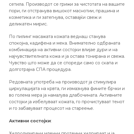
сетила. Производот се грижи за чистотата на вашите
пори, ги отстранува вишокот маснотии, прашина и
козметика и ги затегнува, оставајќи свеж и
деликатен мирис.
По пилинг масажата кожата веднаш станува
спокојна, кадифена и мека. Внимателно одбраната
комбинација на активни состојки влијае дури и на
најчувствителната кожа и ја остава тонирана и свежа.
Чувство што може да се спореди само со скапа и
долготрајна СПА процедура.
Редовната употреба на производот ја стимулира
циркулацијата на крвта, ги измазнува фините брчки и
во голема мера ја намалува длабочината. Активните
состојки ја избелуваат кожата, го прочистуваат тенот
и го забавуваат процесот на стареење.
Активни состојки
:
Хидролизирани млечни протеини хидрираат и ја