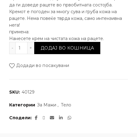
да ги доведе рацете во првобитната состојба.
Кремот е погоден за многу сува и груба кожа на
рацете. Нема повеќе тврда кожа, само интензивна
нега!
примена:
Нанесете крем на чистата кожа на рацете.
Крем за раце специјално наменет за машката кожа
ДОДАЈ ВО КОШНИЦА
Додади во посакувани
SKU:
40129
Категории
За Мажи
,
Тело
Сподели