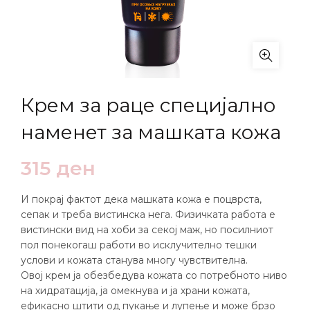
Крем за раце специјално
наменет за машката кожа
315
ден
И покрај фактот дека машката кожа е поцврста,
сепак и треба вистинска нега. Физичката работа е
вистински вид на хоби за секој маж, но посилниот
пол понекогаш работи во исклучително тешки
услови и кожата станува многу чувствителна.
Овој крем ја обезбедува кожата со потребното ниво
на хидратација, ја омекнува и ја храни кожата,
ефикасно штити од пукање и лупење и може брзо