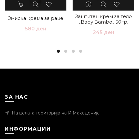
Заштитен крем за тело
Змиска крема за раце
„Baby Bambo„ 50гр.
580
ден
245
ден
ЗА НАС
На целата територија на Р Македонија
ИНФОРМАЦИИ