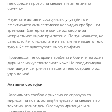
непосреден проток на свежина и интензивно
чистење.
Нејзините активни состојки, вклучувајќи го и
ефективното антисептикско колоидно сребро – ги
третираат бактериите кои се одговорни за
непријатниот мирис при потење. По туширањето, не
само што ќе го исчистите и навлажните вашето тело,
туку и ќе се чувствувате многу пријатно.
Производот не содржи парабени и бои и е погоден
дури и за најчувствителната кожа.Не предизвикува
иритација и се грижи за вашето тело совршено од
утро до ноќ.
Активни состојки
:
Колоидното сребро ефикасно се справува со
мирисот на потта, оставајќи чувство на свежина во
текот на целиот ден. Олеснува иритација и ги
спречува бактериите.