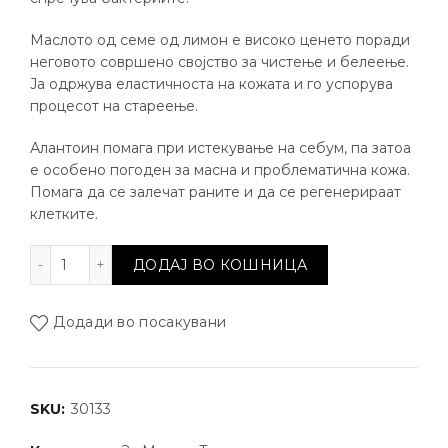
Маслото од семе од лимон е високо ценето поради
неговото совршено својство за чистење и белеење.
Ја одржува еластичноста на кожата и го успорува
процесот на стареење.
Алантоин помага при истекување на себум, па затоа
е особено погоден за масна и проблематична кожа.
Помага да се залечат раните и да се регенерираат
клетките.
Гел за туширање со сребро количина
ДОДАЈ ВО КОШНИЦА
Додади во посакувани
SKU:
30133