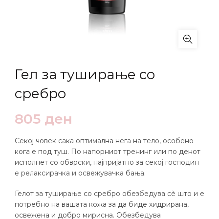
Гел за туширање со
сребро
805
ден
Секој човек сака оптимална нега на тело, особено
кога е под туш. По напорниот тренинг или по денот
исполнет со обврски, најпријатно за секој господин
е релаксирачка и освежувачка бања.
Гелот за туширање со сребро обезбедува сè што и е
потребно на вашата кожа за да биде хидрирана,
освежена и добро мирисна. Обезбедува