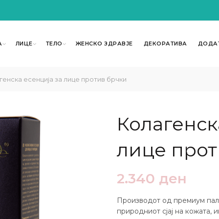
А
ЛИЦЕ
ТЕЛО
ЖЕНСКО ЗДРАВЈЕ
ДЕКОРАТИВА
ДОДА
енска есенција за лице против брчки
Колагенск
лице прот
2.340
ден
Производот од премиум палет
природниот сјај на кожата, 