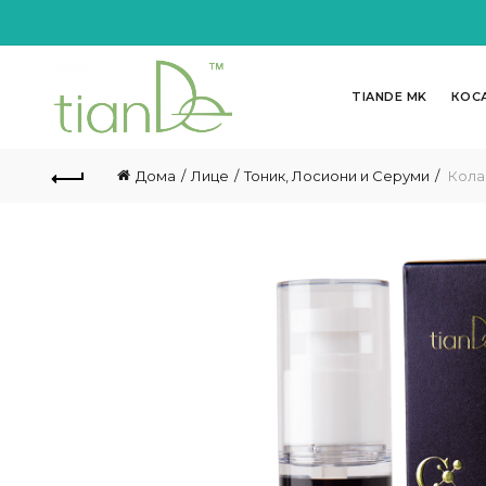
TIANDE MK
КОС
Дома
Лице
Тоник, Лосиони и Серуми
Колаг