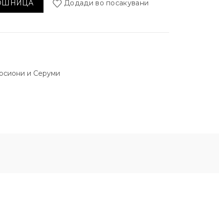
КОШНИЦА
Додади во посакувани
Лосиони и Серуми