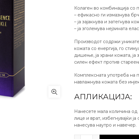
Колаген во комбинација со 
– ефикасно ги измазнува брч
– ја зајакнува и затегнува ко
– ја зголемува нејзината ела
Производот содржи уникатен
кожата со енергија, го стим
дишење, ја храни кожата, ја
силен ефект против стареењ
Комплексната употреба на п
навлажнува кожата без инје
АПЛИКАЦИЈА:
Нанесете мала количина од 
лице и врат, избегнувајќи ј
нанесува наутро и навечер.
Колагенска есенција з