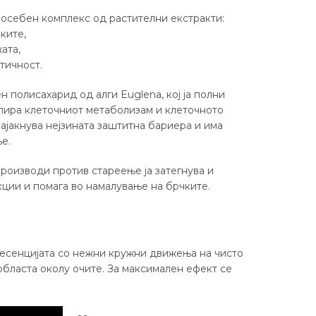
посебен комплекс од растителни екстракти:
ките,
жата,
стичност.
 полисахарид од алги Euglena, кој ја полни
улира клеточниот метаболизам и клеточното
 зајакнува нејзината заштитна бариера и има
е.
роизводи против стареење ја затегнува и
кции и помага во намалување на брчките.
есенцијата со нежни кружни движења на чисто
а областа околу очите. За максимален ефект се
а лице против брчки количина