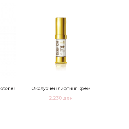
ПРОДАД
otoner
Околуочен лифтинг крем
Нежен 
2.230
ден