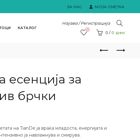
ЗА НАС
МОЈА СМЕТКА
Најава / Регистрација
ТОЦИ
КАТАЛОГ
0
0
/
0
ден
а есенција за
ив брчки
ата на TianDe ја враќа младоста, енергијата и
интензивно ја навлажнува и смирува.