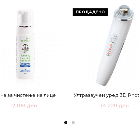
ПРОДАДЕНО
на за чистење на лице
Ултразвучен уред 3D Phot
2.100
ден
14.220
ден