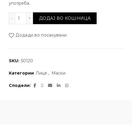
употреба.
Маски за лице со хидрогел количина
ДОДАЈ ВО КОШНИЦА
Додади во посакувани
SKU:
50120
Категории
Лице
,
Маски
Сподели