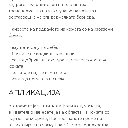
хидрогел чувствителен на топлина за
трансдермално навлажнување на кожата и
реставрација на епидермалната бариера.
Нанесете на подрачјето на кожата со најизразени
брчки.
Резултати од употреба:
– брчките се видливо намалени
– се подобруваат текстурата и еластичноста на
кожата
– кожата е видно измазнета
– изгледа негувано и свежо
АПЛИКАЦИЈА:
отстранете ја заштитната фолија од маската,
внимателно нанесете ја на областа на кожата со
најизразени брчки, Препорачаното време на
апликација е најмалку 1 час. Само за еднократна