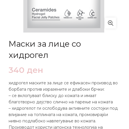
Маски за лице со
хидрогел
340
ден
хидрогел маските за лице се ефикасен производ во
борбата против изразените и длабоки брчки:
– се вклопуваат блиску до кожата и имаат
благотворно дејство слично на парење на кожата
– хидрогелот ги ослободува активните состојки под
влијание на топлината на кожата, промовирајќи
нивно подлабоко навлегување во кожата.
Производот користи јапонска технологија на