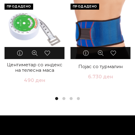
ПРОДАДЕНО
ПРОДАДЕНО
Центиметар со индекс
Појас со турмалин
на телесна маса
6.730
ден
490
ден