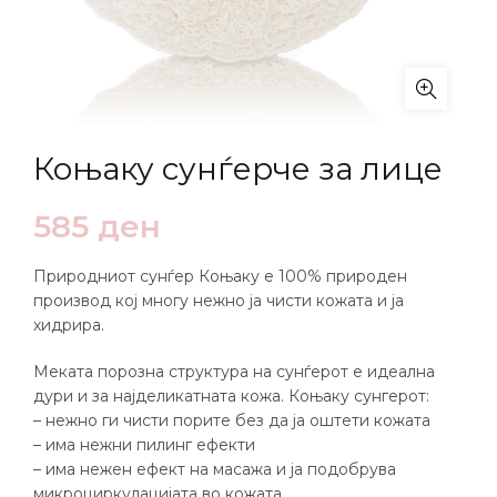
Коњаку сунѓерче за лице
585
ден
Природниот сунѓер Коњаку е 100% природен
производ кој многу нежно ја чисти кожата и ја
хидрира.
Меката порозна структура на сунѓерот е идеална
дури и за најделикатната кожа. Коњаку сунгерот:
– нежно ги чисти порите без да ја оштети кожата
– има нежни пилинг ефекти
– има нежен ефект на масажа и ја подобрува
микроциркулацијата во кожата