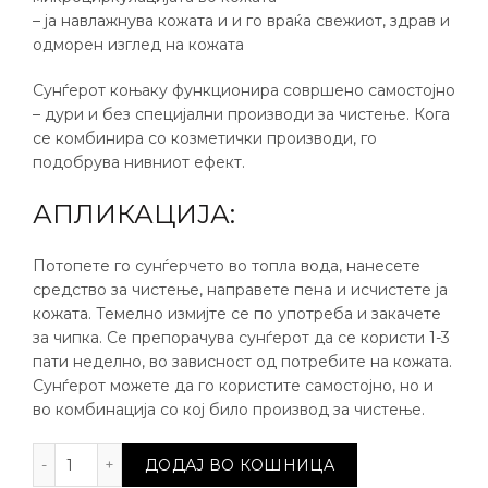
– ја навлажнува кожата и и го враќа свежиот, здрав и
одморен изглед на кожата
Сунѓерот коњаку функционира совршено самостојно
– дури и без специјални производи за чистење. Кога
се комбинира со козметички производи, го
подобрува нивниот ефект.
АПЛИКАЦИЈА:
Потопете го сунѓерчето во топла вода, нанесете
средство за чистење, направете пена и исчистете ја
кожата. Темелно измијте се по употреба и закачете
за чипка. Се препорачува сунѓерот да се користи 1-3
пати неделно, во зависност од потребите на кожата.
Сунѓерот можете да го користите самостојно, но и
во комбинација со кој било производ за чистење.
Коњаку сунѓерче за лице количина
ДОДАЈ ВО КОШНИЦА