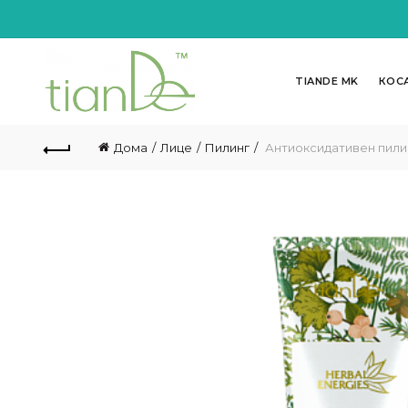
TIANDE MK
КОС
Дома
Лице
Пилинг
Антиоксидативен пилин