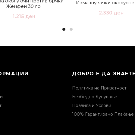
за околу очи против брчки
Измазнувачки околуоче
Женфеи 30 гр.
2.330
ден
1.215
ден
ОРМАЦИИ
ДОБРО Е ДА ЗНАЕТ
Политика на Приватност
и
Безбедно Купување
т
Правила и Услови
100% Гарантирано Плаќање