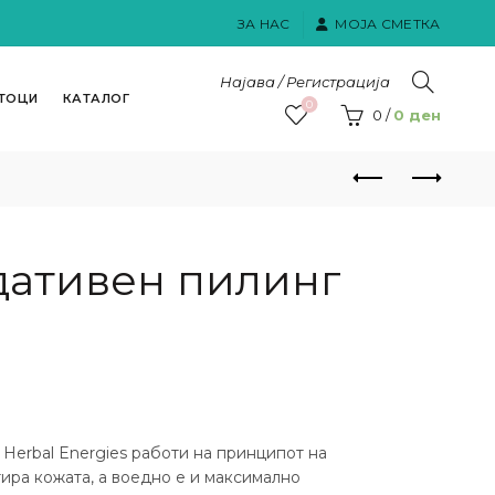
ЗА НАС
МОЈА СМЕТКА
Најава / Регистрација
ТОЦИ
КАТАЛОГ
0
0
/
0
ден
дативен пилинг
 Herbal Energies работи на принципот на
итира кожата, а воедно е и максимално