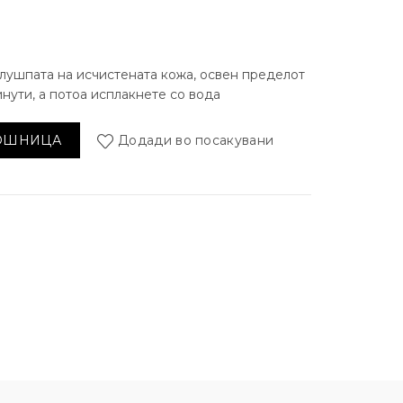
лушпата на исчистената кожа, освен пределот
инути, а потоа исплакнете со вода
г за лице количина
КОШНИЦА
Додади во посакувани