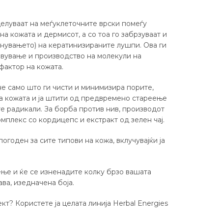
елуваат на меѓуклеточните врски помеѓу
а кожата и дермисот, а со тоа го забрзуваат и
анувањето) на кератинизираните лушпи. Ова ги
вување и производство на молекули на
фактор на кожата.
е само што ги чисти и минимизира порите,
ува кожата и ја штити од предвремено стареење
 радикали. За борба против нив, производот
мплекс со кордицепс и екстракт од зелен чај.
погоден за сите типови на кожа, вклучувајќи ја
ење и ќе се изненадите колку брзо вашата
ва, изедначена боја.
т? Користете ја целата линија Herbal Energies