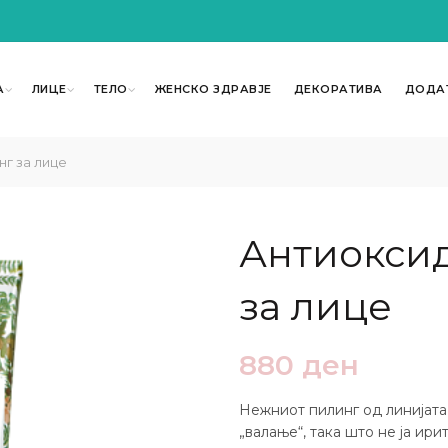
А
ЛИЦЕ
ТЕЛО
ЖЕНСКО ЗДРАВЈЕ
ДЕКОРАТИВА
ДОДА
г за лице
Антиокси
за лице
880
ден
Нежниот пилинг од линијата
„валање“, така што не ја ир