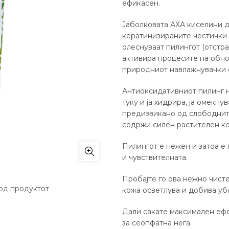
ефикасен.
Јаболковата АХА киселини д
кератинизираните честички н
олеснуваат пилингот (отстр
активира процесите на обно
природниот навлажнувачки 
Антиоксидативниот пилинг н
туку и ја хидрира, ја омекн
предизвикано од слободните
содржи силен растителен ко
Пилингот е нежен и затоа е 
и чувствителната.
Пробајте го ова нежно чист
од продуктот
кожа осветлува и добива уба
Дали сакате максимален ефек
за сеопфатна нега.