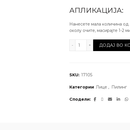
АПЛИКАЦИЈА:
Нанесете мала количина од 
околу очите, масирајте 1-2 м
Антиоксидативен пилин
ДОДАЈ ВО 
SKU:
17105
Категории
Лице
,
Пилинг
Сподели