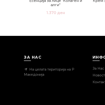
Есенција за лице “Колаген и
Крем 
алги”
1.370
ден
ЗА НАС
ИНФ
За Нас
На целата територија на Р
Македонија
Новост
Контак